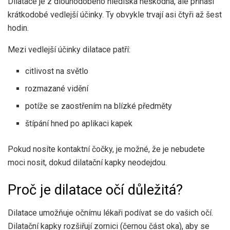
Dilatace je z dlouhodobého hlediska neškodná, ale přináší
krátkodobé vedlejší účinky. Ty obvykle trvají asi čtyři až šest
hodin.
Mezi vedlejší účinky dilatace patří:
citlivost na světlo
rozmazané vidění
potíže se zaostřením na blízké předměty
štípání hned po aplikaci kapek
Pokud nosíte kontaktní čočky, je možné, že je nebudete
moci nosit, dokud dilatační kapky neodejdou.
Proč je dilatace očí důležitá?
Dilatace umožňuje očnímu lékaři podívat se do vašich očí.
Dilatační kapky rozšiřují zornici (černou část oka), aby se