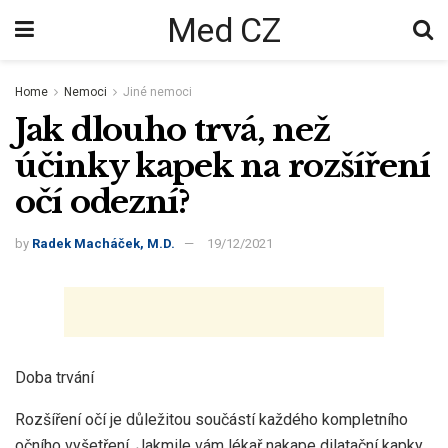
Med CZ
Home
Nemoci
Jiné nemoci
Jak dlouho trvá, než
účinky kapek na rozšíření
očí odezní?
by
Radek Macháček, M.D.
19/12/2021
Doba trvání
Rozšíření očí je důležitou součástí každého kompletního
očního vyšetření. Jakmile vám lékař nakape dilatační kapky,