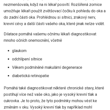
nezmenšovala, když na ni lékař posvítí. Rozšířená zornice
umožňuje lékaři použít zvětšovací čočku k pohledu do oka a
do zadní části oka. Prohlédnou si sítnici, zrakový nerv,
krevní cévy a další části vašeho oka, které jinak nelze vidět.
Dilatace pomáhá vašemu očnímu lékaři diagnostikovat
mnoho očních onemocnění, včetně
glaukom
odchlípení sítnice
Věkem podmíněné makulární degenerace
diabetická retinopatie
Pomáhá také diagnostikovat některé chronické stavy, které
postihují více než vaše oko, jako je vysoký krevní tlak a
cukrovka. Je to proto, že tyto podmínky mohou vést ke
změnám v oku. Vysoký krevní tlak by například mohl