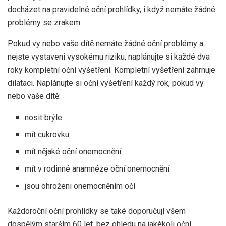
docházet na pravidelné oční prohlídky, i když nemáte žádné
problémy se zrakem.
Pokud vy nebo vaše dítě nemáte žádné oční problémy a
nejste vystaveni vysokému riziku, naplánujte si každé dva
roky kompletní oční vyšetření. Kompletní vyšetření zahrnuje
dilataci. Naplánujte si oční vyšetření každý rok, pokud vy
nebo vaše dítě:
nosit brýle
mít cukrovku
mít nějaké oční onemocnění
mít v rodinné anamnéze oční onemocnění
jsou ohroženi onemocněním očí
Každoroční oční prohlídky se také doporučují všem
dospělým starším 60 let, bez ohledu na jakékoli oční