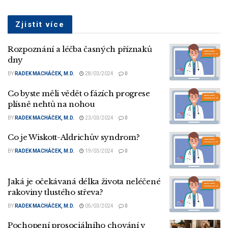
Zjistit více
Rozpoznání a léčba časných příznaků
dny
BY
RADEK MACHÁČEK, M.D.
28/03/2024
0
Co byste měli vědět o fázích progrese
plísně nehtů na nohou
BY
RADEK MACHÁČEK, M.D.
23/03/2024
0
Co je Wiskott-Aldrichův syndrom?
BY
RADEK MACHÁČEK, M.D.
19/03/2024
0
Jaká je očekávaná délka života neléčené
rakoviny tlustého střeva?
BY
RADEK MACHÁČEK, M.D.
05/03/2024
0
Pochopení prosociálního chování v