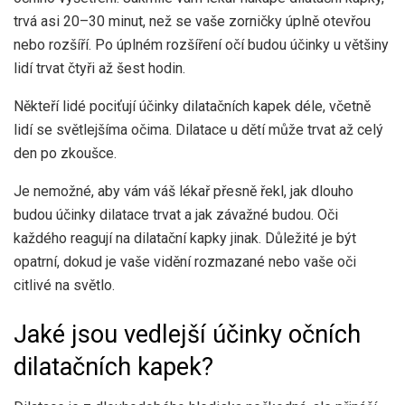
trvá asi 20–30 minut, než se vaše zorničky úplně otevřou
nebo rozšíří. Po úplném rozšíření očí budou účinky u většiny
lidí trvat čtyři až šest hodin.
Někteří lidé pociťují účinky dilatačních kapek déle, včetně
lidí se světlejšíma očima. Dilatace u dětí může trvat až celý
den po zkoušce.
Je nemožné, aby vám váš lékař přesně řekl, jak dlouho
budou účinky dilatace trvat a jak závažné budou. Oči
každého reagují na dilatační kapky jinak. Důležité je být
opatrní, dokud je vaše vidění rozmazané nebo vaše oči
citlivé na světlo.
Jaké jsou vedlejší účinky očních
dilatačních kapek?