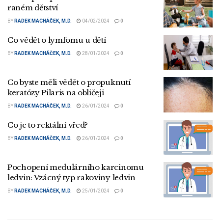
raném dětství
BY
RADEK MACHÁČEK, M.D.
04/02/2024
0
Co vědět o lymfomu u dětí
BY
RADEK MACHÁČEK, M.D.
28/01/2024
0
Co byste měli vědět o propuknutí
keratózy Pilaris na obličeji
BY
RADEK MACHÁČEK, M.D.
26/01/2024
0
Co je to rektální vřed?
BY
RADEK MACHÁČEK, M.D.
26/01/2024
0
Pochopení medulárního karcinomu
ledvin: Vzácný typ rakoviny ledvin
BY
RADEK MACHÁČEK, M.D.
25/01/2024
0