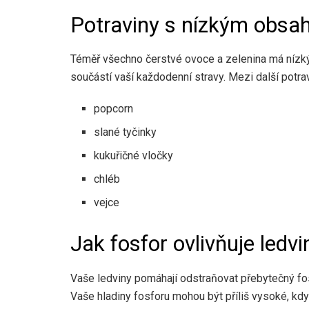
Potraviny s nízkým obsa
Téměř všechno čerstvé ovoce a zelenina má nízký 
součástí vaší každodenní stravy. Mezi další potravi
popcorn
slané tyčinky
kukuřičné vločky
chléb
vejce
Jak fosfor ovlivňuje ledvi
Vaše ledviny pomáhají odstraňovat přebytečný fosf
Vaše hladiny fosforu mohou být příliš vysoké, kd