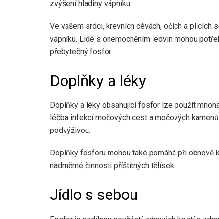
zvýšení hladiny vápníku.
Ve vašem srdci, krevních cévách, očích a plicích
vápníku. Lidé s onemocněním ledvin mohou potřebo
přebytečný fosfor.
Doplňky a léky
Doplňky a léky obsahující fosfor lze použít mnoha 
léčba infekcí močových cest a močových kamenů a 
podvýživou.
Doplňky fosforu mohou také
pomáhá při obnově k
nadměrné činnosti příštítných tělísek.
Jídlo s sebou