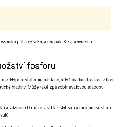
 vápníku příliš vysoká, a naopak. Ke správnému
nožství fosforu
mie. Hypofosfatemie nastane, když hladina fosforu v krvi
etické hladiny. Může také způsobit svalovou slabost,
níku a vitamínu D může vést ke slabším a měkčím kostem
valů.