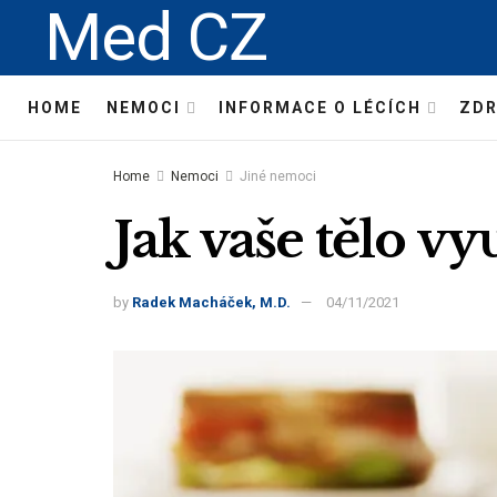
Med CZ
HOME
NEMOCI
INFORMACE O LÉCÍCH
ZDR
Home
Nemoci
Jiné nemoci
Jak vaše tělo vy
by
Radek Macháček, M.D.
04/11/2021