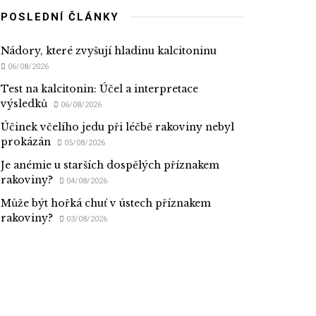
POSLEDNÍ ČLÁNKY
Nádory, které zvyšují hladinu kalcitoninu
06/08/2026
Test na kalcitonin: Účel a interpretace
výsledků
06/08/2026
Účinek včelího jedu při léčbě rakoviny nebyl
prokázán
05/08/2026
Je anémie u starších dospělých příznakem
rakoviny?
04/08/2026
Může být hořká chuť v ústech příznakem
rakoviny?
03/08/2026