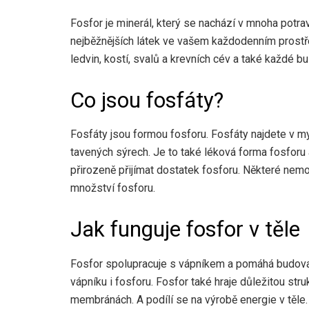
Fosfor je minerál, který se nachází v mnoha potravi
nejběžnějších látek ve vašem každodenním prostřed
ledvin, kostí, svalů a krevních cév a také každé b
Co jsou fosfáty?
Fosfáty jsou formou fosforu. Fosfáty najdete v my
tavených sýrech. Je to také léková forma fosforu 
přirozeně přijímat dostatek fosforu. Některé nem
množství fosforu.
Jak funguje fosfor v těle
Fosfor spolupracuje s vápníkem a pomáhá budovat
vápníku i fosforu. Fosfor také hraje důležitou str
membránách. A podílí se na výrobě energie v těle.