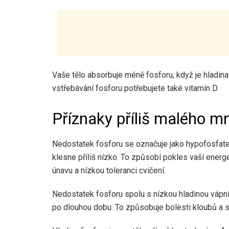
Vaše tělo absorbuje méně fosforu, když je hladina
vstřebávání fosforu potřebujete také vitamín D.
Příznaky příliš malého m
Nedostatek fosforu se označuje jako hypofosfate
klesne příliš nízko. To způsobí pokles vaší energ
únavu a nízkou toleranci cvičení.
Nedostatek fosforu spolu s nízkou hladinou váp
po dlouhou dobu. To způsobuje bolesti kloubů a s