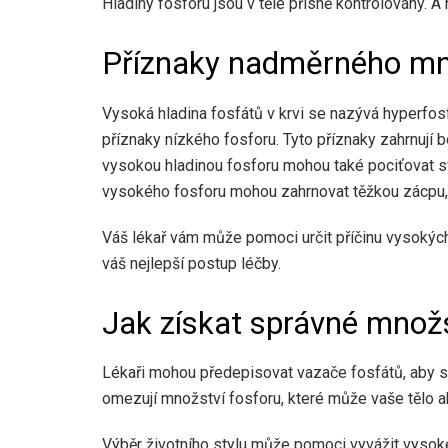
Hladiny fosforu jsou v těle přísně kontrolovány. A
Příznaky nadměrného mno
Vysoká hladina fosfátů v krvi se nazývá hyperfosf
příznaky nízkého fosforu. Tyto příznaky zahrnují b
vysokou hladinou fosforu mohou také pociťovat sv
vysokého fosforu mohou zahrnovat těžkou zácpu, 
Váš lékař vám může pomoci určit příčinu vysokých
váš nejlepší postup léčby.
Jak získat správné množs
Lékaři mohou předepisovat vazače fosfátů, aby sní
omezují množství fosforu, které může vaše tělo a
Výběr životního stylu může pomoci vyvážit vysoké