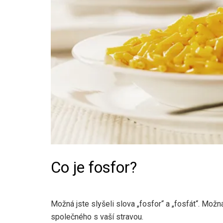
Co je fosfor?
Možná jste slyšeli slova „fosfor“ a „fosfát“. Možn
společného s vaší stravou.