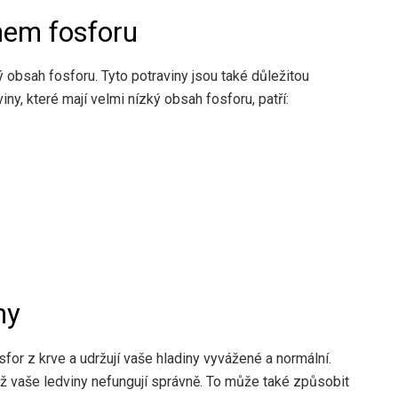
hem fosforu
obsah fosforu. Tyto potraviny jsou také důležitou
ny, které mají velmi nízký obsah fosforu, patří:
ny
or z krve a udržují vaše hladiny vyvážené a normální.
yž vaše ledviny nefungují správně. To může také způsobit