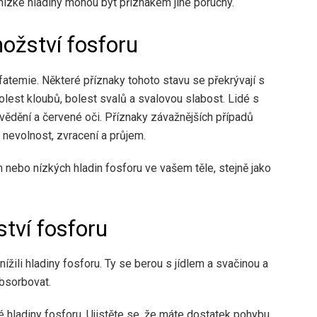
 nízké hladiny mohou být příznakem jiné poruchy.
žství fosforu
atemie. Některé příznaky tohoto stavu se překrývají s
olest kloubů, bolest svalů a svalovou slabost. Lidé s
ědění a červené oči. Příznaky závažnějších případů
nevolnost, zvracení a průjem.
 nebo nízkých hladin fosforu ve vašem těle, stejně jako
tví fosforu
žili hladiny fosforu. Ty se berou s jídlem a svačinou a
bsorbovat.
 hladiny fosforu. Ujistěte se, že máte dostatek pohybu,