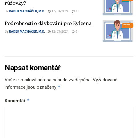
růžovky?
BY
RADEK MACHÁČEK, M.D.
17/03/2024
0
Podrobnosti o dávkování pro Kyleena
BY
RADEK MACHÁČEK, M.D.
12/03/2024
0
Napsat komentář
Vaše e-mailová adresa nebude zveřejněna.
Vyžadované
*
informace jsou označeny
*
Komentář