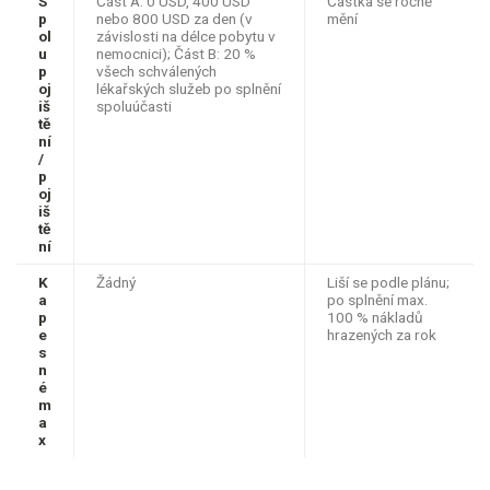
S
Část A: 0 USD, 400 USD
Částka se ročně
p
nebo 800 USD za den (v
mění
ol
závislosti na délce pobytu v
u
nemocnici); Část B: 20 ​​%
p
všech schválených
oj
lékařských služeb po splnění
iš
spoluúčasti
tě
ní
/
p
oj
iš
tě
ní
K
Žádný
Liší se podle plánu;
a
po splnění max.
p
100 % nákladů
e
hrazených za rok
s
n
é
m
a
x