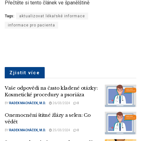
Přečtěte si tento článek ve španělštině
Tags:
aktualizovat lékařské informace
informace pro pacienta
Zjistit více
Vaše odpovědi na často kladené otázky:
Kosmetické procedury a psoriáza
BY
RADEK MACHÁČEK, M.D.
26/03/2024
0
Onemocnění štítné žlázy a selen: Co
vědět
BY
RADEK MACHÁČEK, M.D.
25/03/2024
0