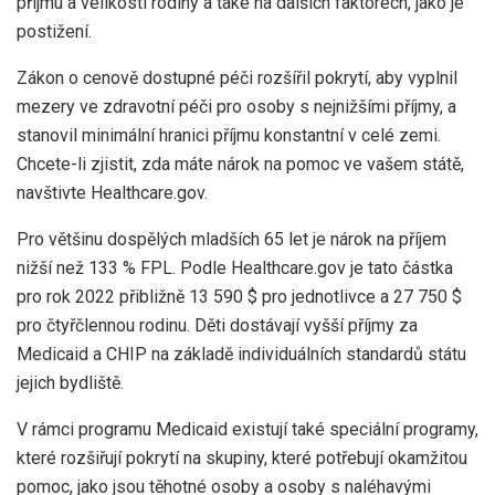
příjmu a velikosti rodiny a také na dalších faktorech, jako je
postižení.
Zákon o cenově dostupné péči rozšířil pokrytí, aby vyplnil
mezery ve zdravotní péči pro osoby s nejnižšími příjmy, a
stanovil minimální hranici příjmu konstantní v celé zemi.
Chcete-li zjistit, zda máte nárok na pomoc ve vašem státě,
navštivte Healthcare.gov.
Pro většinu dospělých mladších 65 let je nárok na příjem
nižší než 133 % FPL. Podle Healthcare.gov je tato částka
pro rok 2022 přibližně 13 590 $ pro jednotlivce a 27 750 $
pro čtyřčlennou rodinu. Děti dostávají vyšší příjmy za
Medicaid a CHIP na základě individuálních standardů státu
jejich bydliště.
V rámci programu Medicaid existují také speciální programy,
které rozšiřují pokrytí na skupiny, které potřebují okamžitou
pomoc, jako jsou těhotné osoby a osoby s naléhavými