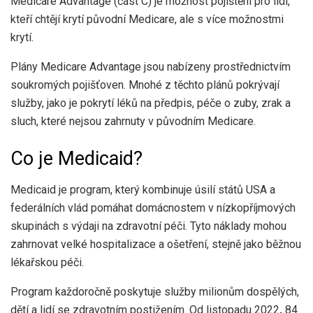
Medicare Advantage (část C) je možnost pojištění pro lidi,
kteří chtějí krytí původní Medicare, ale s více možnostmi
krytí.
Plány Medicare Advantage jsou nabízeny prostřednictvím
soukromých pojišťoven. Mnohé z těchto plánů pokrývají
služby, jako je pokrytí léků na předpis, péče o zuby, zrak a
sluch, které nejsou zahrnuty v původním Medicare.
Co je Medicaid?
Medicaid je program, který kombinuje úsilí států USA a
federálních vlád pomáhat domácnostem v nízkopříjmových
skupinách s výdaji na zdravotní péči. Tyto náklady mohou
zahrnovat velké hospitalizace a ošetření, stejně jako běžnou
lékařskou péči.
Program každoročně poskytuje služby milionům dospělých,
dětí a lidí se zdravotním postižením. Od listopadu 2022
,
84