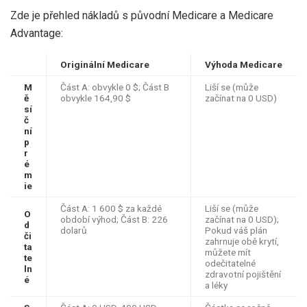
Zde je přehled nákladů s původní Medicare a Medicare
Advantage:
Originální Medicare
Výhoda Medicare
M
Část A: obvykle 0 $; Část B
Liší se (může
ě
obvykle 164,90 $
začínat na 0 USD)
sí
č
ní
p
r
é
m
ie
Část A: 1 600 $ za každé
Liší se (může
O
období výhod; Část B: 226
začínat na 0 USD);
d
dolarů
Pokud váš plán
či
zahrnuje obě krytí,
ta
můžete mít
te
odečitatelné
ln
zdravotní pojištění
é
a léky