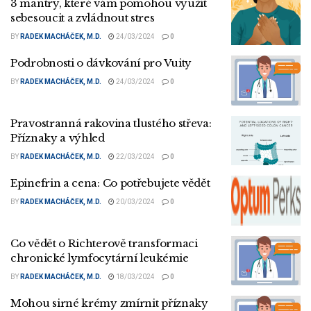
3 mantry, které vám pomohou využít
sebesoucit a zvládnout stres
BY
RADEK MACHÁČEK, M.D.
24/03/2024
0
Podrobnosti o dávkování pro Vuity
BY
RADEK MACHÁČEK, M.D.
24/03/2024
0
Pravostranná rakovina tlustého střeva:
Příznaky a výhled
BY
RADEK MACHÁČEK, M.D.
22/03/2024
0
Epinefrin a cena: Co potřebujete vědět
BY
RADEK MACHÁČEK, M.D.
20/03/2024
0
Co vědět o Richterově transformaci
chronické lymfocytární leukémie
BY
RADEK MACHÁČEK, M.D.
18/03/2024
0
Mohou sirné krémy zmírnit příznaky