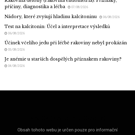
Rakovina dělohy (rakovina endometria): Příznaky,
příčiny, diagnostika a léčba
07/08/2026
Nádory, které zvyšují hladinu kalcitoninu
06/08/2026
Test na kalcitonin: Účel a interpretace výsledků
06/08/2026
Účinek včelího jedu při léčbě rakoviny nebyl prokázán
05/08/2026
Je anémie u starších dospělých příznakem rakoviny?
04/08/2026
Med CZ (Medicine of Czechia)
Obsah tohoto webu je určen pouze pro informační