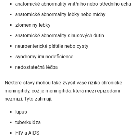
anatomické abnormality vnitřního nebo středního ucha
anatomické abnormality lebky nebo míchy
zlomeniny lebky
anatomické abnormality sinusových dutin
neuroenterické píštěle nebo cysty
syndromy imunodeficience
nedostatečná léčba
Některé stavy mohou také zvýšit vaše riziko chronické
meningitidy, což je meningitida, která mezi epizodami
nezmizí. Tyto zahrnují:
lupus
tuberkulóza
HIV a AIDS