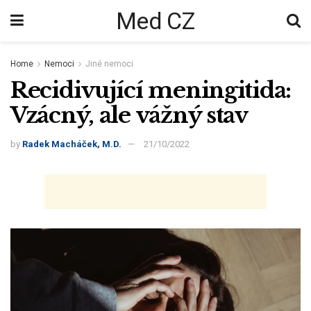
Med CZ
Home
Nemoci
Jiné nemoci
Recidivující meningitida:
Vzácný, ale vážný stav
by
Radek Macháček, M.D.
21/10/2022