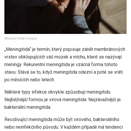
Maskot/Getty Images
„Meningitida“ je termín, který popisuje zánět membránových
vrstev obklopujících váš mozek a míchu, které se nazývají
meningy. Rekurentní meningitida je vzácná forma tohoto
stavu. Stává se to, když meningitida odezní a poté se vrátí
po měsících nebo letech.
Některé typy infekce obvykle způsobují meningitidu.
Nejběžnější formou je virová meningitida. Nejzávažnější je
bakteriální meningitida.
Recidivující meningitida může být virového, bakteriálního
nebo neinfekčního původu. V každém případě má tendenci