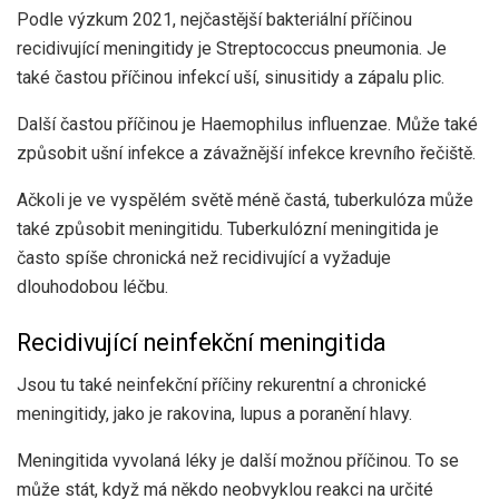
Podle
výzkum 2021
, nejčastější bakteriální příčinou
recidivující meningitidy je Streptococcus pneumonia. Je
také častou příčinou infekcí uší, sinusitidy a zápalu plic.
Další častou příčinou je Haemophilus influenzae. Může také
způsobit ušní infekce a závažnější infekce krevního řečiště.
Ačkoli je ve vyspělém světě méně častá, tuberkulóza může
také způsobit meningitidu. Tuberkulózní meningitida je
často spíše chronická než recidivující a vyžaduje
dlouhodobou léčbu.
Recidivující neinfekční meningitida
Jsou tu také
neinfekční
příčiny rekurentní a chronické
meningitidy, jako je rakovina, lupus a poranění hlavy.
Meningitida vyvolaná léky je další možnou příčinou. To se
může stát, když má někdo neobvyklou reakci na určité