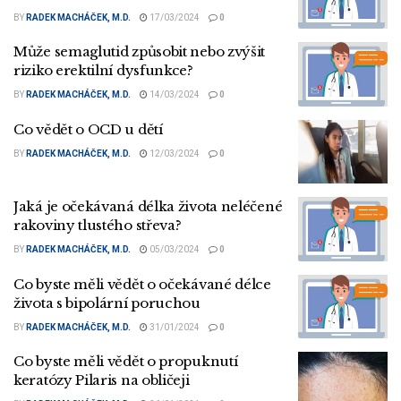
BY
RADEK MACHÁČEK, M.D.
17/03/2024
0
Může semaglutid způsobit nebo zvýšit
riziko erektilní dysfunkce?
BY
RADEK MACHÁČEK, M.D.
14/03/2024
0
Co vědět o OCD u dětí
BY
RADEK MACHÁČEK, M.D.
12/03/2024
0
Jaká je očekávaná délka života neléčené
rakoviny tlustého střeva?
BY
RADEK MACHÁČEK, M.D.
05/03/2024
0
Co byste měli vědět o očekávané délce
života s bipolární poruchou
BY
RADEK MACHÁČEK, M.D.
31/01/2024
0
Co byste měli vědět o propuknutí
keratózy Pilaris na obličeji