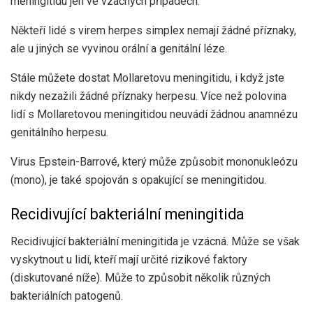
meningitidu jen ve vzácných případech.
Někteří lidé s virem herpes simplex nemají žádné příznaky,
ale u jiných se vyvinou orální a genitální léze.
Stále můžete dostat Mollaretovu meningitidu, i když jste
nikdy nezažili žádné příznaky herpesu. Více než polovina
lidí s Mollaretovou meningitidou neuvádí žádnou anamnézu
genitálního herpesu.
Virus Epstein-Barrové, který může způsobit mononukleózu
(mono), je také spojován s opakující se meningitidou.
Recidivující bakteriální meningitida
Recidivující bakteriální meningitida je vzácná. Může se však
vyskytnout u lidí, kteří mají určité rizikové faktory
(diskutované níže). Může to způsobit několik různých
bakteriálních patogenů.