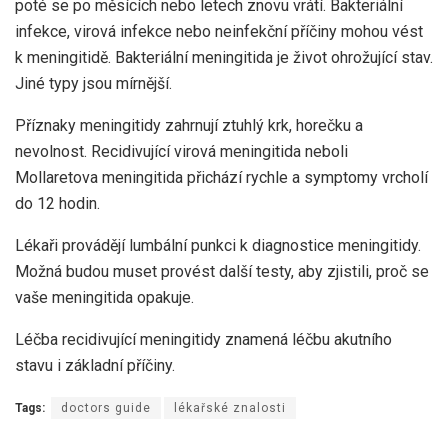
poté se po měsících nebo letech znovu vrátí. Bakteriální
infekce, virová infekce nebo neinfekční příčiny mohou vést
k meningitidě. Bakteriální meningitida je život ohrožující stav.
Jiné typy jsou mírnější.
Příznaky meningitidy zahrnují ztuhlý krk, horečku a
nevolnost. Recidivující virová meningitida neboli
Mollaretova meningitida přichází rychle a symptomy vrcholí
do 12 hodin.
Lékaři provádějí lumbální punkci k diagnostice meningitidy.
Možná budou muset provést další testy, aby zjistili, proč se
vaše meningitida opakuje.
Léčba recidivující meningitidy znamená léčbu akutního
stavu i základní příčiny.
Tags:
doctors guide
lékařské znalosti