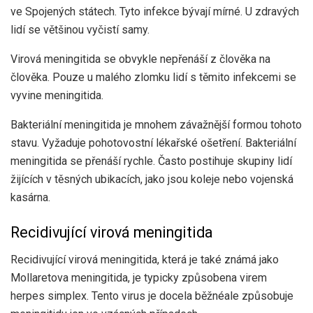
ve Spojených státech. Tyto infekce bývají mírné. U zdravých
lidí se většinou vyčistí samy.
Virová meningitida se obvykle nepřenáší z člověka na
člověka. Pouze u malého zlomku lidí s těmito infekcemi se
vyvine meningitida.
Bakteriální meningitida je mnohem závažnější formou tohoto
stavu. Vyžaduje pohotovostní lékařské ošetření. Bakteriální
meningitida se přenáší rychle. Často postihuje skupiny lidí
žijících v těsných ubikacích, jako jsou koleje nebo vojenská
kasárna.
Recidivující virová meningitida
Recidivující virová meningitida, která je také známá jako
Mollaretova meningitida, je typicky způsobena virem
herpes simplex. Tento virus je
docela běžné
ale způsobuje