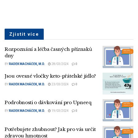
Zjistit více
Rozpoznání a léčba časných příznaků
dny
BY
RADEK MACHÁČEK, M.D.
28/03/2024
0
Jsou ovesné vločky keto-přátelské jídlo?
BY
RADEK MACHÁČEK, M.D.
23/03/2024
0
Podrobnosti o dávkování pro Upneeq
BY
RADEK MACHÁČEK, M.D.
19/03/2024
0
Potřebujete zhubnout? Jak pro vás určit
zdravou hmotnost