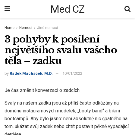
Med CZ
Home
Nemoci
Jiné nemoci
3 pohyby k posílení
největšího svalu vašeho
těla – zadku
by
Radek Macháček, M.D.
10/01/2022
Je čas změnit konverzaci o zadcích
Svaly na našem zadku jsou až příliš často odkázány na
doménu instagramových modelek, „booty band“ a bikini
bootcampů. Aby bylo jasno: není absolutně nic špatného na
tom, ukázat svůj zadek nebo chtít postavit pěkně vypadající
derrière.