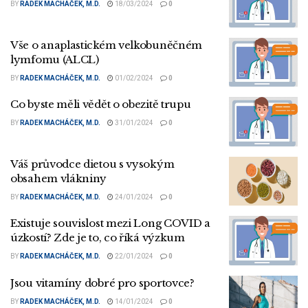
BY
RADEK MACHÁČEK, M.D.
18/03/2024
0
Vše o anaplastickém velkobuněčném
lymfomu (ALCL)
BY
RADEK MACHÁČEK, M.D.
01/02/2024
0
Co byste měli vědět o obezitě trupu
BY
RADEK MACHÁČEK, M.D.
31/01/2024
0
Váš průvodce dietou s vysokým
obsahem vlákniny
BY
RADEK MACHÁČEK, M.D.
24/01/2024
0
Existuje souvislost mezi Long COVID a
úzkostí? Zde je to, co říká výzkum
BY
RADEK MACHÁČEK, M.D.
22/01/2024
0
Jsou vitamíny dobré pro sportovce?
BY
RADEK MACHÁČEK, M.D.
14/01/2024
0