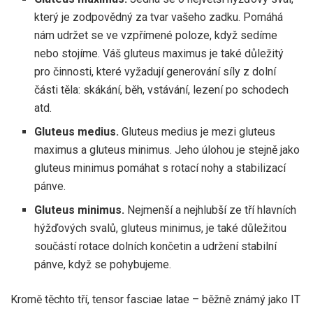
který je zodpovědný za tvar vašeho zadku. Pomáhá
nám udržet se ve vzpřímené poloze, když sedíme
nebo stojíme. Váš gluteus maximus je také důležitý
pro činnosti, které vyžadují generování síly z dolní
části těla: skákání, běh, vstávání, lezení po schodech
atd.
Gluteus medius.
Gluteus medius je mezi gluteus
maximus a gluteus minimus. Jeho úlohou je stejně jako
gluteus minimus pomáhat s rotací nohy a stabilizací
pánve.
Gluteus minimus.
Nejmenší a nejhlubší ze tří hlavních
hýžďových svalů, gluteus minimus, je také důležitou
součástí rotace dolních končetin a udržení stabilní
pánve, když se pohybujeme.
Kromě těchto tří, tensor fasciae latae – běžně známý jako IT