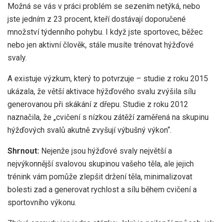
Možná se vás v práci problém se sezením netýká, nebo
jste jedním z 23 procent, kteří dostávají doporučené
množství týdenního pohybu. I když jste sportovec, běžec
nebo jen aktivní člověk, stále musíte trénovat hýžďové
svaly.
A existuje výzkum, který to potvrzuje – studie z roku 2015
ukázala, že větší aktivace hýžďového svalu zvýšila sílu
generovanou při skákání z dřepu. Studie z roku 2012
naznačila, že „cvičení s nízkou zátěží zaměřená na skupinu
hýžďových svalů akutně zvyšují výbušný výkon“.
Shrnout:
Nejenže jsou hýžďové svaly největší a
nejvýkonnější svalovou skupinou vašeho těla, ale jejich
trénink vám pomůže zlepšit držení těla, minimalizovat
bolesti zad a generovat rychlost a sílu během cvičení a
sportovního výkonu.