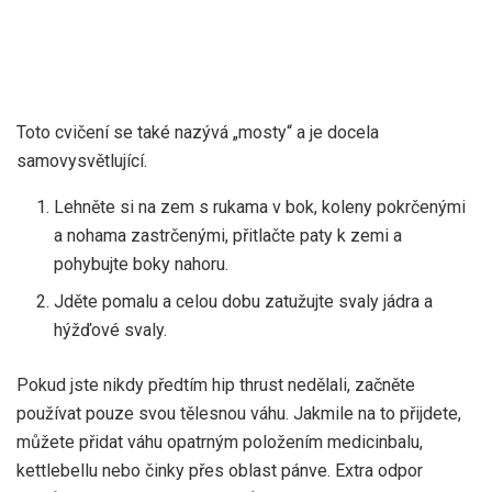
Toto cvičení se také nazývá „mosty“ a je docela
samovysvětlující.
Lehněte si na zem s rukama v bok, koleny pokrčenými
a nohama zastrčenými, přitlačte paty k zemi a
pohybujte boky nahoru.
Jděte pomalu a celou dobu zatužujte svaly jádra a
hýžďové svaly.
Pokud jste nikdy předtím hip thrust nedělali, začněte
používat pouze svou tělesnou váhu. Jakmile na to přijdete,
můžete přidat váhu opatrným položením medicinbalu,
kettlebellu nebo činky přes oblast pánve. Extra odpor