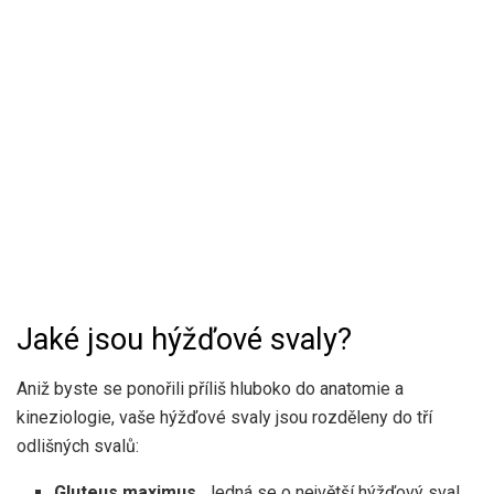
Jaké jsou hýžďové svaly?
Aniž byste se ponořili příliš hluboko do anatomie a
kineziologie, vaše hýžďové svaly jsou rozděleny do tří
odlišných svalů:
Gluteus maximus.
Jedná se o největší hýžďový sval,