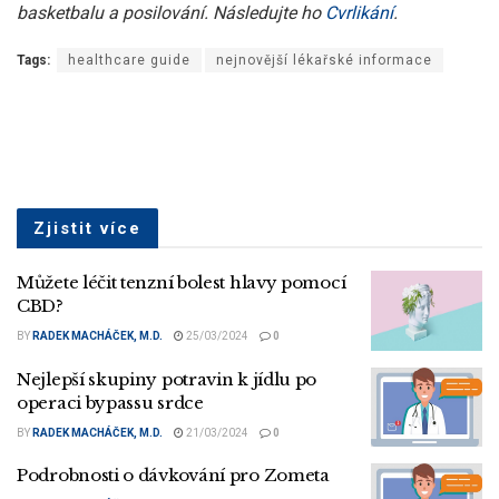
basketbalu a posilování. Následujte ho
Cvrlikání
.
Tags:
healthcare guide
nejnovější lékařské informace
Zjistit více
Můžete léčit tenzní bolest hlavy pomocí
CBD?
BY
RADEK MACHÁČEK, M.D.
25/03/2024
0
Nejlepší skupiny potravin k jídlu po
operaci bypassu srdce
BY
RADEK MACHÁČEK, M.D.
21/03/2024
0
Podrobnosti o dávkování pro Zometa