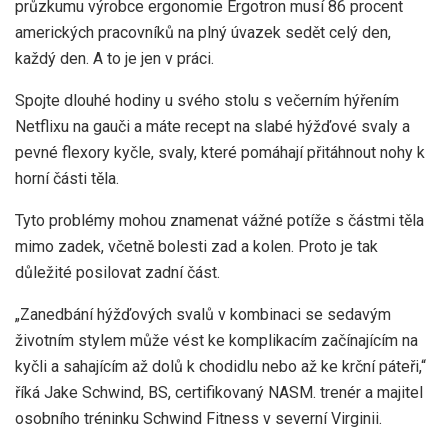
průzkumu výrobce ergonomie Ergotron musí 86 procent
amerických pracovníků na plný úvazek sedět celý den,
každý den. A to je jen v práci.
Spojte dlouhé hodiny u svého stolu s večerním hýřením
Netflixu na gauči a máte recept na slabé hýžďové svaly a
pevné flexory kyčle, svaly, které pomáhají přitáhnout nohy k
horní části těla.
Tyto problémy mohou znamenat vážné potíže s částmi těla
mimo zadek, včetně bolesti zad a kolen. Proto je tak
důležité posilovat zadní část.
„Zanedbání hýžďových svalů v kombinaci se sedavým
životním stylem může vést ke komplikacím začínajícím na
kyčli a sahajícím až dolů k chodidlu nebo až ke krční páteři,“
říká Jake Schwind, BS, certifikovaný NASM. trenér a majitel
osobního tréninku Schwind Fitness v severní Virginii.