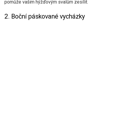
pomůže vašim hýžďovým svalům zesílit.
2. Boční páskované vycházky