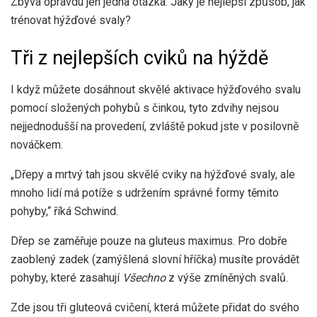
Zbývá opravdu jen jedna otázka: Jaký je nejlepší způsob, jak
trénovat hýžďové svaly?
Tři z nejlepších cviků na hýždě
I když můžete dosáhnout skvělé aktivace hýžďového svalu
pomocí složených pohybů s činkou, tyto zdvihy nejsou
nejjednodušší na provedení, zvláště pokud jste v posilovně
nováčkem.
„Dřepy a mrtvý tah jsou skvělé cviky na hýžďové svaly, ale
mnoho lidí má potíže s udržením správné formy těmito
pohyby,“ říká Schwind.
Dřep se zaměřuje pouze na gluteus maximus. Pro dobře
zaoblený zadek (zamýšlená slovní hříčka) musíte provádět
pohyby, které zasahují
Všechno
z výše zmíněných svalů.
Zde jsou tři gluteová cvičení, která můžete přidat do svého