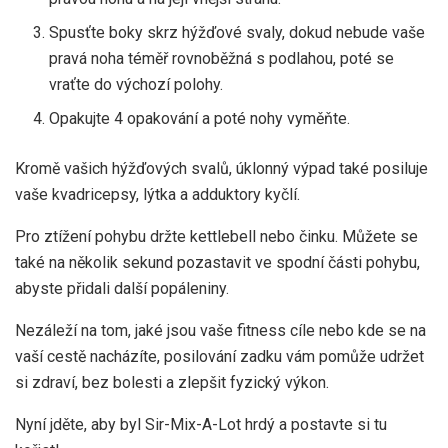
Spusťte boky skrz hýžďové svaly, dokud nebude vaše
pravá noha téměř rovnoběžná s podlahou, poté se
vraťte do výchozí polohy.
Opakujte 4 opakování a poté nohy vyměňte.
Kromě vašich hýžďových svalů, úklonný výpad také posiluje
vaše kvadricepsy, lýtka a adduktory kyčlí.
Pro ztížení pohybu držte kettlebell nebo činku. Můžete se
také na několik sekund pozastavit ve spodní části pohybu,
abyste přidali další popáleniny.
Nezáleží na tom, jaké jsou vaše fitness cíle nebo kde se na
vaší cestě nacházíte, posilování zadku vám pomůže udržet
si zdraví, bez bolesti a zlepšit fyzický výkon.
Nyní jděte, aby byl Sir-Mix-A-Lot hrdý a postavte si tu