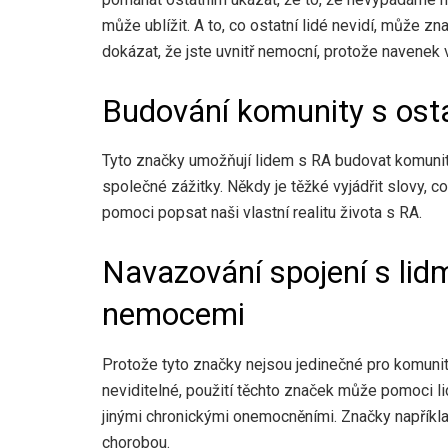
může ublížit. A to, co ostatní lidé nevidí, může z
dokázat, že jste uvnitř nemocní, protože navenek
Budování komunity s ostat
Tyto značky umožňují lidem s RA budovat komunitu a
společné zážitky. Někdy je těžké vyjádřit slovy, 
pomoci popsat naši vlastní realitu života s RA.
Navazování spojení s lidm
nemocemi
Protože tyto značky nejsou jedinečné pro komunit
neviditelné, použití těchto značek může pomoci lid
jinými chronickými onemocněními. Značky například 
chorobou.