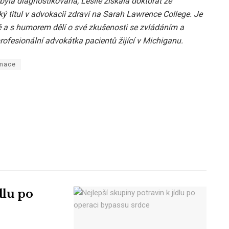
byla diagnostikována, Leslie získala doktorát ze
ký titul v advokacii zdraví na Sarah Lawrence College. Je
ě a s humorem dělí o své zkušenosti se zvládáním a
fesionální advokátka pacientů žijící v Michiganu.
rmace
dlu po