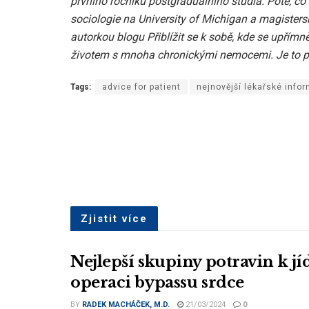
prvního ročníku postgraduálního studia. Poté, co 
sociologie na University of Michigan a magisters
autorkou blogu
Přiblížit se k sobě
, kde se upřímn
životem s mnoha chronickými nemocemi. Je to pro
Tags:
advice for patient
nejnovější lékařské info
Zjistit více
Nejlepší skupiny potravin k jí
operaci bypassu srdce
BY
RADEK MACHÁČEK, M.D.
21/03/2024
0