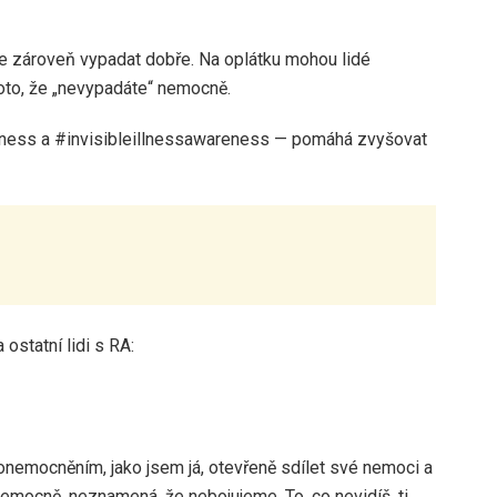
ete zároveň vypadat dobře. Na oplátku mohou lidé
oto, že „nevypadáte“ nemocně.
illness a #invisibleillnessawareness — pomáhá zvyšovat
ostatní lidi s RA:
m onemocněním, jako jsem já, otevřeně sdílet své nemoci a
emocně, neznamená, že nebojujeme. To, co nevidíš, ti