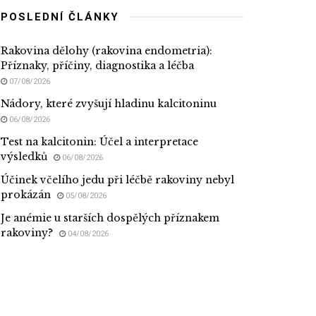
POSLEDNÍ ČLÁNKY
Rakovina dělohy (rakovina endometria):
Příznaky, příčiny, diagnostika a léčba
07/08/2026
Nádory, které zvyšují hladinu kalcitoninu
06/08/2026
Test na kalcitonin: Účel a interpretace
výsledků
06/08/2026
Účinek včelího jedu při léčbě rakoviny nebyl
prokázán
05/08/2026
Je anémie u starších dospělých příznakem
rakoviny?
04/08/2026