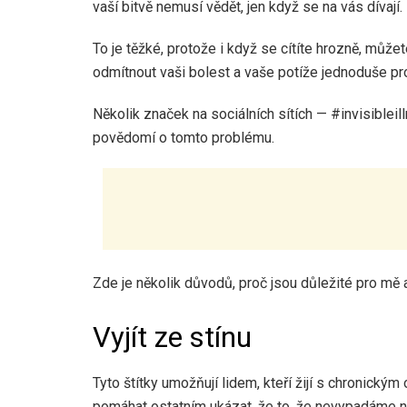
vaší bitvě nemusí vědět, jen když se na vás dívají.
To je těžké, protože i když se cítíte hrozně, můž
odmítnout vaši bolest a vaše potíže jednoduše pr
Několik značek na sociálních sítích — #invisible
povědomí o tomto problému.
Zde je několik důvodů, proč jsou důležité pro mě a 
Vyjít ze stínu
Tyto štítky umožňují lidem, kteří žijí s chronický
pomáhat ostatním ukázat, že to, že nevypadáme n