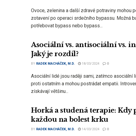
Ovoce, zelenina a další zdravé potraviny mohou 
zotavení po operaci srdečního bypassu. Možná b
potřebovat bypass nebo bypass...
Asociální vs. antisociální vs. i
Jaký je rozdíl?
BY
RADEK MACHÁČEK, M.D.
18/03/2024
0
Asociální lidé jsou raději sami, zatímco asociální l
proti ostatním a mohou postrádat empatii. Introve
získávají většinu...
Horká a studená terapie: Kdy 
každou na bolest krku
BY
RADEK MACHÁČEK, M.D.
14/03/2024
0