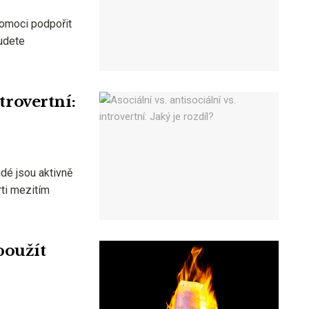
pomoci podpořit
udete
ntrovertní:
idé jsou aktivně
rti mezitím
použít