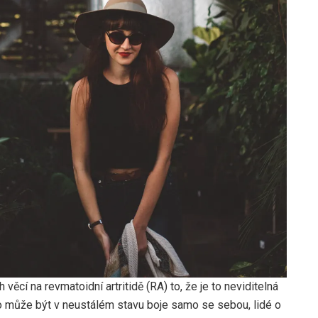
ěcí na revmatoidní artritidě (RA) to, že je to neviditelná
o může být v neustálém stavu boje samo se sebou, lidé o