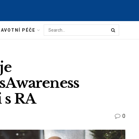
AVOTNÍ PÉČE
je
essAwareness
i s RA
0