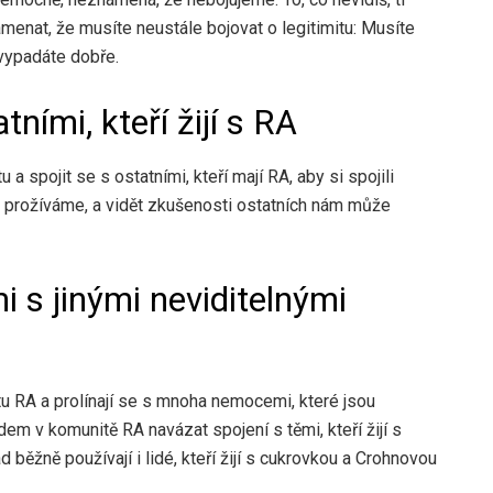
namenat, že musíte neustále bojovat o legitimitu: Musíte
 vypadáte dobře.
ními, kteří žijí s RA
 spojit se s ostatními, kteří mají RA, aby si spojili
co prožíváme, a vidět zkušenosti ostatních nám může
i s jinými neviditelnými
u RA a prolínají se s mnoha nemocemi, které jsou
em v komunitě RA navázat spojení s těmi, kteří žijí s
běžně používají i lidé, kteří žijí s cukrovkou a Crohnovou