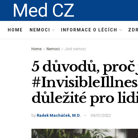
Med CZ
HOME
NEMOCI
INFORMACE O LÉCÍCH
ZDR
Home
Nemoci
Jiné nemoci
5 důvodů, proč 
#InvisibleIlln
důležité pro lid
by
Radek Macháček, M.D.
04/01/2022