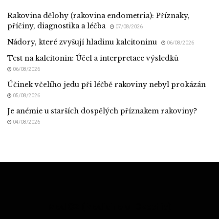
Rakovina dělohy (rakovina endometria): Příznaky,
příčiny, diagnostika a léčba
07/08/2026
Nádory, které zvyšují hladinu kalcitoninu
06/08/2026
Test na kalcitonin: Účel a interpretace výsledků
06/08/2026
Účinek včelího jedu při léčbě rakoviny nebyl prokázán
05/08/2026
Je anémie u starších dospělých příznakem rakoviny?
04/08/2026
Med CZ (Medicine of Czechia)