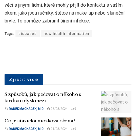
věci s jinými lidmi, které mohly přijít do kontaktu s vaším
okem, jako jsou ručníky, štětce na make-up nebo sluneční
brýle. To pomůže zabránit šíření infekce.
Tags:
diseases
new health information
Zjistit více
5 způsobů, jak pečovat o někoho s
tardivní dyskinezí
BY
RADEK MACHÁČEK, M.D.
26/03/2024
0
Co je ataxická mozková obrna?
BY
RADEK MACHÁČEK, M.D.
24/03/2024
0