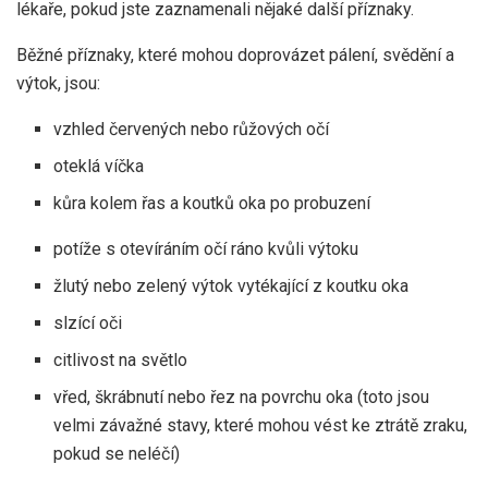
lékaře, pokud jste zaznamenali nějaké další příznaky.
Běžné příznaky, které mohou doprovázet pálení, svědění a
výtok, jsou:
vzhled červených nebo růžových očí
oteklá víčka
kůra kolem řas a koutků oka po probuzení
potíže s otevíráním očí ráno kvůli výtoku
žlutý nebo zelený výtok vytékající z koutku oka
slzící oči
citlivost na světlo
vřed, škrábnutí nebo řez na povrchu oka (toto jsou
velmi závažné stavy, které mohou vést ke ztrátě zraku,
pokud se neléčí)