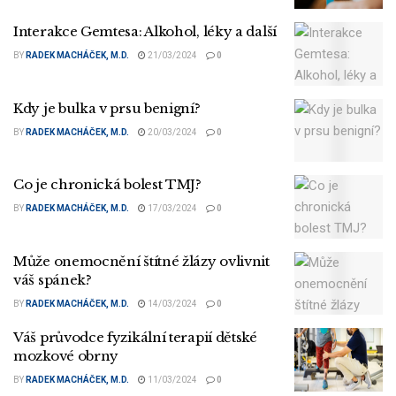
Interakce Gemtesa: Alkohol, léky a další
BY
RADEK MACHÁČEK, M.D.
21/03/2024
0
Kdy je bulka v prsu benigní?
BY
RADEK MACHÁČEK, M.D.
20/03/2024
0
Co je chronická bolest TMJ?
BY
RADEK MACHÁČEK, M.D.
17/03/2024
0
Může onemocnění štítné žlázy ovlivnit
váš spánek?
BY
RADEK MACHÁČEK, M.D.
14/03/2024
0
Váš průvodce fyzikální terapií dětské
mozkové obrny
BY
RADEK MACHÁČEK, M.D.
11/03/2024
0