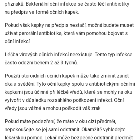
příznaků. Bakteriální oční infekce se často léčí antibiotiky
na předpis ve formě očních kapek.
Pokud však kapky na předpis nestačí, možná budete muset
užívat perorální antibiotika, která vám pomohou bojovat s
oční infekcí.
Léčba virových očních infekcí neexistuje. Tento typ infekce
často odezní během 2 až 3 týdnů.
Použití steroidních očních kapek může také zmírnit zánět
oka a svědění. Tyto oční kapky spolu s antibiotickými očními
kapkami jsou účinné při léčbě vředů, které se mohly na oku
vytvořit v důsledku rozsáhlého poškození infekcí. Oční
vředy jsou vážné a mohou poškodit váš zrak.
Pokud máte podezření, že máte v oku cizí předmět,
nepokoušejte se jej sami odstranit. Okamžitě vyhledejte
lékařskou pomoc. Lékař může bezpečně odstranit předmět