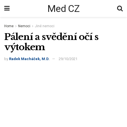
Med CZ
Home
Nemoci
Jiné nemoci
Pálení a svědění očí s
výtokem
by
Radek Macháček, M.D.
29/10/2021