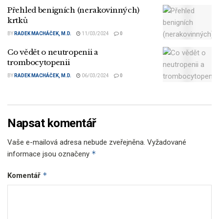
Přehled benigních (nerakovinných)
krtků
BY
RADEK MACHÁČEK, M.D.
11/03/2024
0
Co vědět o neutropenii a
trombocytopenii
BY
RADEK MACHÁČEK, M.D.
06/03/2024
0
Napsat komentář
Vaše e-mailová adresa nebude zveřejněna.
Vyžadované
*
informace jsou označeny
*
Komentář