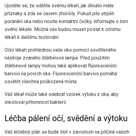
Ujistěte se, že sdělíte svému lékaři, jak dlouho máte
příznaky a zda se časem zhoršily. Pokud jste utrpěli
poranění oka nebo nosíte kontaktní čočky, informujte o tom
svého lékaře. Možná vás budou muset poslat k očnímu
lékaři k dalšímu testování.
Oční lékaři prohlédnou vaše oko pomocí osvětleného
nástroje zvaného štěrbinová lampa. Před použitím
štěrbinové lampy mohou také aplikovat fluorescenční
barvivo na povrch oka. Fluorescenční barvivo pomáhá
osvětlit všechna poškozená místa.
Váš lékař může také odebrat vzorek výtoku z oka, aby
otestoval přítomnost bakterií.
Léčba pálení očí, svědění a výtoku
Váš léčebný plán se bude lišit v závislosti na příčině vašich