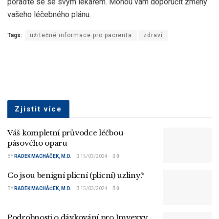
poraďte se se svým lékařem. Mohou vám doporučit změny
vašeho léčebného plánu.
Tags:
užitečné informace pro pacienta
zdraví
Zjistit více
Váš kompletní průvodce léčbou
pásového oparu
BY
RADEK MACHÁČEK, M.D.
15/03/2024
0
Co jsou benigní plicní (plicní) uzliny?
BY
RADEK MACHÁČEK, M.D.
15/03/2024
0
Podrobnosti o dávkování pro Imvexxy