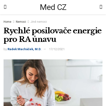
Med CZ
Home
Nemoci
Jiné nemoci
Rychlé posilovače energie
pro RA únavu
by
Radek Macháček, M.D.
17/12/2021