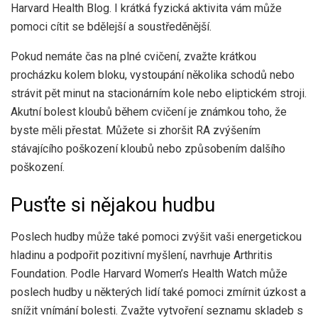
Harvard Health Blog. I krátká fyzická aktivita vám může
pomoci cítit se bdělejší a soustředěnější.
Pokud nemáte čas na plné cvičení, zvažte krátkou
procházku kolem bloku, vystoupání několika schodů nebo
strávit pět minut na stacionárním kole nebo eliptickém stroji.
Akutní bolest kloubů během cvičení je známkou toho, že
byste měli přestat. Můžete si zhoršit RA zvýšením
stávajícího poškození kloubů nebo způsobením dalšího
poškození.
Pusťte si nějakou hudbu
Poslech hudby může také pomoci zvýšit vaši energetickou
hladinu a podpořit pozitivní myšlení, navrhuje Arthritis
Foundation. Podle Harvard Women’s Health Watch může
poslech hudby u některých lidí také pomoci zmírnit úzkost a
snížit vnímání bolesti. Zvažte vytvoření seznamu skladeb s