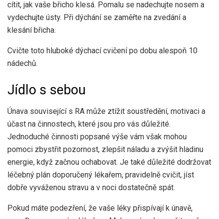
cítit, jak vaše břicho klesá. Pomalu se nadechujte nosem a
vydechujte ústy. Při dýchání se zaměřte na zvedání a
klesání břicha.
Cvičte toto hluboké dýchací cvičení po dobu alespoň 10
nádechů.
Jídlo s sebou
Únava související s RA může ztížit soustředění, motivaci a
účast na činnostech, které jsou pro vás důležité.
Jednoduché činnosti popsané výše vám však mohou
pomoci zbystřit pozornost, zlepšit náladu a zvýšit hladinu
energie, když začnou ochabovat. Je také důležité dodržovat
léčebný plán doporučený lékařem, pravidelně cvičit, jíst
dobře vyváženou stravu a v noci dostatečně spát.
Pokud máte podezření, že vaše léky přispívají k únavě,