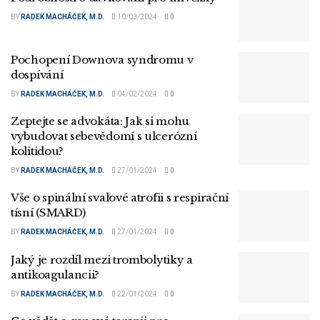
BY
RADEK MACHÁČEK, M.D.
10/03/2024
0
Pochopení Downova syndromu v
dospívání
BY
RADEK MACHÁČEK, M.D.
04/02/2024
0
Zeptejte se advokáta: Jak si mohu
vybudovat sebevědomí s ulcerózní
kolitidou?
BY
RADEK MACHÁČEK, M.D.
27/01/2024
0
Vše o spinální svalové atrofii s respirační
tísní (SMARD)
BY
RADEK MACHÁČEK, M.D.
27/01/2024
0
Jaký je rozdíl mezi trombolytiky a
antikoagulancii?
BY
RADEK MACHÁČEK, M.D.
22/01/2024
0