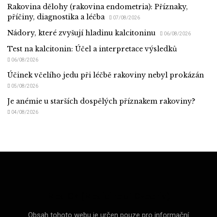
Rakovina dělohy (rakovina endometria): Příznaky,
příčiny, diagnostika a léčba
07/08/2026
Nádory, které zvyšují hladinu kalcitoninu
06/08/2026
Test na kalcitonin: Účel a interpretace výsledků
06/08/2026
Účinek včelího jedu při léčbě rakoviny nebyl prokázán
05/08/2026
Je anémie u starších dospělých příznakem rakoviny?
04/08/2026
Med CZ (Medicine of Czechia)
Obsah tohoto webu je určen pouze pro informační