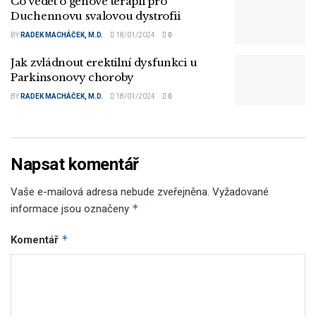
Co vědět o genové terapii pro
Duchennovu svalovou dystrofii
BY
RADEK MACHÁČEK, M.D.
18/01/2024
0
Jak zvládnout erektilní dysfunkci u
Parkinsonovy choroby
BY
RADEK MACHÁČEK, M.D.
18/01/2024
0
Napsat komentář
Vaše e-mailová adresa nebude zveřejněna.
Vyžadované
*
informace jsou označeny
*
Komentář