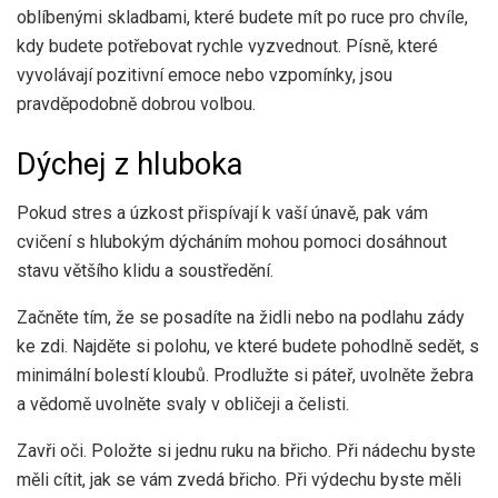
oblíbenými skladbami, které budete mít po ruce pro chvíle,
kdy budete potřebovat rychle vyzvednout. Písně, které
vyvolávají pozitivní emoce nebo vzpomínky, jsou
pravděpodobně dobrou volbou.
Dýchej z hluboka
Pokud stres a úzkost přispívají k vaší únavě, pak vám
cvičení s hlubokým dýcháním mohou pomoci dosáhnout
stavu většího klidu a soustředění.
Začněte tím, že se posadíte na židli nebo na podlahu zády
ke zdi. Najděte si polohu, ve které budete pohodlně sedět, s
minimální bolestí kloubů. Prodlužte si páteř, uvolněte žebra
a vědomě uvolněte svaly v obličeji a čelisti.
Zavři oči. Položte si jednu ruku na břicho. Při nádechu byste
měli cítit, jak se vám zvedá břicho. Při výdechu byste měli