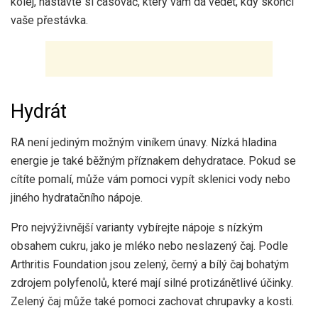
kolej, nastavte si časovač, který vám dá vědět, kdy skončí
vaše přestávka.
Hydrát
RA není jediným možným viníkem únavy. Nízká hladina
energie je také běžným příznakem dehydratace. Pokud se
cítíte pomalí, může vám pomoci vypít sklenici vody nebo
jiného hydratačního nápoje.
Pro nejvýživnější varianty vybírejte nápoje s nízkým
obsahem cukru, jako je mléko nebo neslazený čaj. Podle
Arthritis Foundation jsou zelený, černý a bílý čaj bohatým
zdrojem polyfenolů, které mají silné protizánětlivé účinky.
Zelený čaj může také pomoci zachovat chrupavky a kosti.