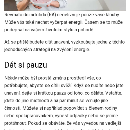
Revmatoidní artritida (RA) neovlivňuje pouze vaše klouby.
Může vás také nechat vyčerpat energii. Časem se to může
podepsat na vašem životním stylu a pohodě.
Až se příště budete cítit unavení, vyzkoušejte jednu z těchto
jednoduchých strategií na zvýšení energie.
Dát si pauzu
Někdy může být prostá změna prostředí vše, co
potřebujete, abyste se cítili svěží. Když se nudíte nebo jste
unavení, dejte si krátkou pauzu od toho, co děláte. Vstaňte,
jděte do jiné místnosti a na pár minut se věnujte jiné
činnosti. Můžete si například popovídat s členem rodiny
nebo spolupracovníkem, vynést odpadky nebo se jemně
protáhnout. Pokud se obáváte, že vás vyvedou na vedlejší