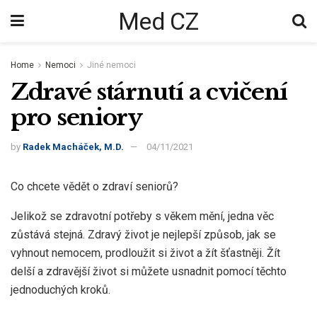
Med CZ
Home
Nemoci
Jiné nemoci
Zdravé stárnutí a cvičení
pro seniory
by
Radek Macháček, M.D.
04/11/2021
Co chcete vědět o zdraví seniorů?
Jelikož se zdravotní potřeby s věkem mění, jedna věc
zůstává stejná. Zdravý život je nejlepší způsob, jak se
vyhnout nemocem, prodloužit si život a žít šťastněji. Žít
delší a zdravější život si můžete usnadnit pomocí těchto
jednoduchých kroků.