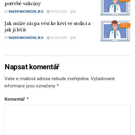
potřebě vakcíny
BY
RADEK MACHÁČEK, M.D.
30/01/2024
0
Jak může zácpa vést ke krvi ve stolici a
jak ji léčit
BY
RADEK MACHÁČEK, M.D.
29/01/2024
0
Napsat komentář
Vaše e-mailová adresa nebude zveřejněna.
Vyžadované
*
informace jsou označeny
*
Komentář