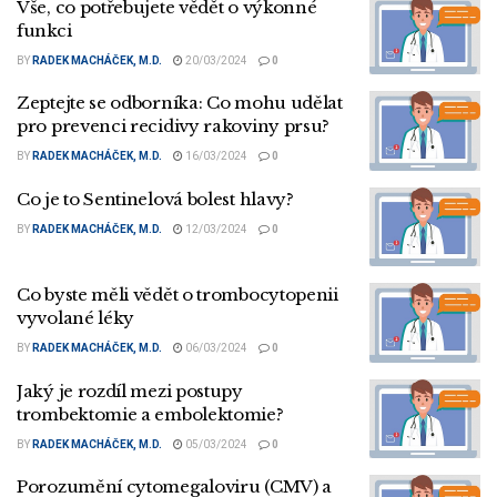
Vše, co potřebujete vědět o výkonné
funkci
BY
RADEK MACHÁČEK, M.D.
20/03/2024
0
Zeptejte se odborníka: Co mohu udělat
pro prevenci recidivy rakoviny prsu?
BY
RADEK MACHÁČEK, M.D.
16/03/2024
0
Co je to Sentinelová bolest hlavy?
BY
RADEK MACHÁČEK, M.D.
12/03/2024
0
Co byste měli vědět o trombocytopenii
vyvolané léky
BY
RADEK MACHÁČEK, M.D.
06/03/2024
0
Jaký je rozdíl mezi postupy
trombektomie a embolektomie?
BY
RADEK MACHÁČEK, M.D.
05/03/2024
0
Porozumění cytomegaloviru (CMV) a