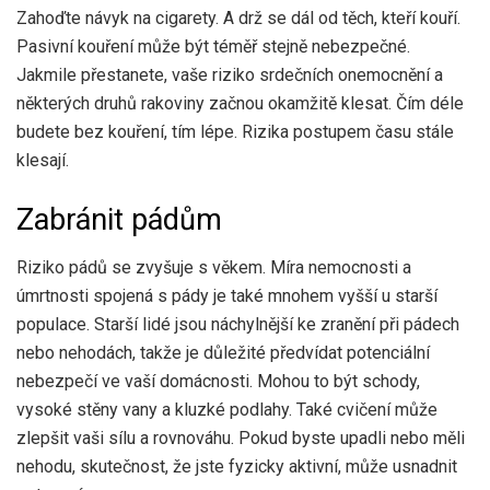
Zahoďte návyk na cigarety. A drž se dál od těch, kteří kouří.
Pasivní kouření může být téměř stejně nebezpečné.
Jakmile přestanete, vaše riziko srdečních onemocnění a
některých druhů rakoviny začnou okamžitě klesat. Čím déle
budete bez kouření, tím lépe. Rizika postupem času stále
klesají.
Zabránit pádům
Riziko pádů se zvyšuje s věkem. Míra nemocnosti a
úmrtnosti spojená s pády je také mnohem vyšší u starší
populace. Starší lidé jsou náchylnější ke zranění při pádech
nebo nehodách, takže je důležité předvídat potenciální
nebezpečí ve vaší domácnosti. Mohou to být schody,
vysoké stěny vany a kluzké podlahy. Také cvičení může
zlepšit vaši sílu a rovnováhu. Pokud byste upadli nebo měli
nehodu, skutečnost, že jste fyzicky aktivní, může usnadnit