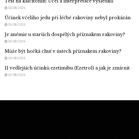
Test na kalcitonin: Účel a interpretace výsledků
06/08/2026
Účinek včelího jedu při léčbě rakoviny nebyl prokázán
05/08/2026
Je anémie u starších dospělých příznakem rakoviny?
04/08/2026
Může být hořká chuť v ústech příznakem rakoviny?
03/08/2026
11 vedlejších účinků ezetimibu (Ezetrol) a jak je zmírnit
02/08/2026
Med CZ (Medicine of Czechia)