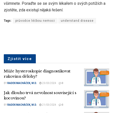
všimnete. Poraďte se se svým lékařem o svých potížích a
zjistěte, zda existují nějaká řešení.
Tags:
průvodce léčbou nemoci
understand disease
Zjistit více
Může hysteroskopie diagnostikovat
rakovinu dělohy?
BY
RADEK MACHÁČEK, M.D.
23/03/2024
0
Jak dlouho trvá nevolnost související s
kocovinou?
BY
RADEK MACHÁČEK, M.D.
21/03/2024
0