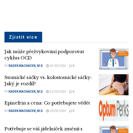
Zjistit více
Jak může přežvykování podporovat
cyklus OCD
BY
RADEK MACHÁČEK, M.D.
25/03/2024
0
Stomické sáčky vs. kolostomické sáčky:
Jaký je rozdíl?
BY
RADEK MACHÁČEK, M.D.
22/03/2024
0
Epinefrin a cena: Co potřebujete vědět
BY
RADEK MACHÁČEK, M.D.
20/03/2024
0
Potřebuje se váš jídelníček změnit s