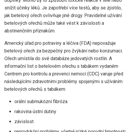
doplňky. Mohlo by to způsobit toxické reakce v těle nebo
snížit účinky léků. Je zapotřebí více testů, aby se zjistilo,
jak betelový ořech ovlivňuje jiné drogy. Pravidelné užívání
betelových ořechů může také vést k závislosti a
abstinenčním příznakům.
Americký úřad pro potraviny a léčiva (FDA) nepovažuje
betelový ořech za bezpečný pro žvýkání nebo konzumaci.
Ořech umístila do své databáze jedovatých rostlin. A
informační list
o betelovém ořechu s tabákem vydaném
Centrem pro kontrolu a prevenci nemocí (CDC) varuje před
následujícími zdravotními problémy spojenými s užíváním
betelových ořechů s tabákem:
orální submukózní fibróza
rakovina ústní dutiny
závislost
reprodukční problémy, včetně nízké porodní hmotnosti