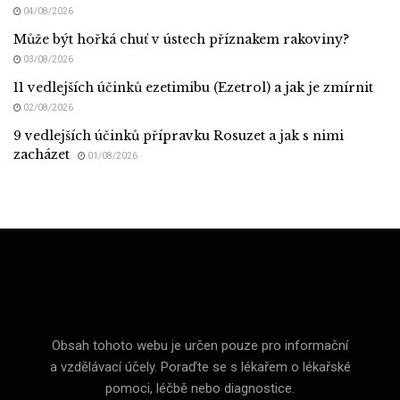
04/08/2026
Může být hořká chuť v ústech příznakem rakoviny?
03/08/2026
11 vedlejších účinků ezetimibu (Ezetrol) a jak je zmírnit
02/08/2026
9 vedlejších účinků přípravku Rosuzet a jak s nimi
zacházet
01/08/2026
Med CZ (Medicine of Czechia)
Obsah tohoto webu je určen pouze pro informační
a vzdělávací účely. Poraďte se s lékařem o lékařské
pomoci, léčbě nebo diagnostice.