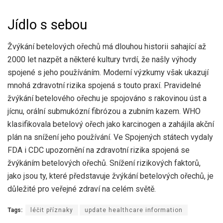
Jídlo s sebou
Žvýkání betelových ořechů má dlouhou historii sahající až
2000 let nazpět a některé kultury tvrdí, že našly výhody
spojené s jeho používáním. Moderní výzkumy však ukazují
mnohá zdravotní rizika spojená s touto praxí. Pravidelné
žvýkání betelového ořechu je spojováno s rakovinou úst a
jícnu, orální submukózní fibrózou a zubním kazem. WHO
klasifikovala betelový ořech jako karcinogen a zahájila akční
plán na snížení jeho používání. Ve Spojených státech vydaly
FDA i CDC upozornění na zdravotní rizika spojená se
žvýkáním betelových ořechů. Snížení rizikových faktorů,
jako jsou ty, které představuje žvýkání betelových ořechů, je
důležité pro veřejné zdraví na celém světě.
Tags:
léčit příznaky
update healthcare information