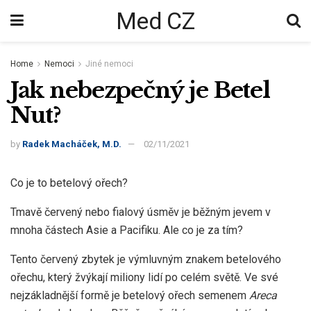
Med CZ
Home
Nemoci
Jiné nemoci
Jak nebezpečný je Betel
Nut?
by
Radek Macháček, M.D.
02/11/2021
Co je to betelový ořech?
Tmavě červený nebo fialový úsměv je běžným jevem v
mnoha částech Asie a Pacifiku. Ale co je za tím?
Tento červený zbytek je výmluvným znakem betelového
ořechu, který žvýkají miliony lidí po celém světě. Ve své
nejzákladnější formě je betelový ořech semenem
Areca