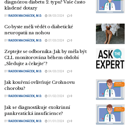
diagnózou diabetu 2. typu? Vaše často
kladené dotazy
BY
RADEK MACHÁČEK, M.D.
08/03/2024
0
Co byste měli vědět o diabetické
neuropatii na nohou
BY
RADEK MACHÁČEK, M.D.
07/03/2024
0
Zeptejte se odborníka: Jak by měla být
CLL monitorována během období
„Sledujte a čekejte“?
BY
RADEK MACHÁČEK, M.D.
04/03/2024
0
Jak kouření ovlivňuje Crohnovu
chorobu?
BY
RADEK MACHÁČEK, M.D.
01/02/2024
0
Jak se diagnostikuje exokrinní
pankreatická insuficience?
BY
RADEK MACHÁČEK, M.D.
31/01/2024
0