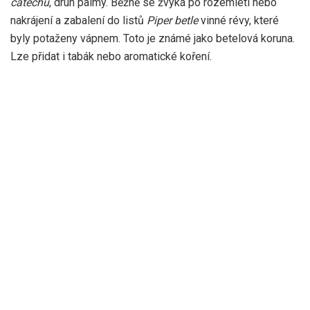
catechu
, druh palmy. Běžně se žvýká po rozemletí nebo
nakrájení a zabalení do listů
Piper betle
vinné révy, které
byly potaženy vápnem. Toto je známé jako betelová koruna.
Lze přidat i tabák nebo aromatické koření.