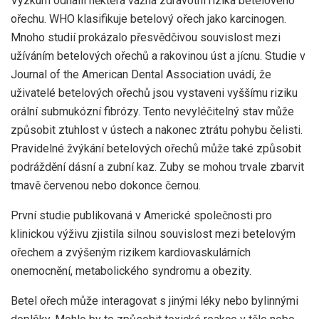
Výzkum odhalil některá vážná zdravotní rizika betelového
ořechu. WHO klasifikuje betelový ořech jako karcinogen.
Mnoho studií prokázalo přesvědčivou souvislost mezi
užíváním betelových ořechů a rakovinou úst a jícnu. Studie v
Journal of the American Dental Association
uvádí, že
uživatelé betelových ořechů jsou vystaveni vyššímu riziku
orální submukózní fibrózy. Tento nevyléčitelný stav může
způsobit ztuhlost v ústech a nakonec ztrátu pohybu čelisti.
Pravidelné žvýkání betelových ořechů může také způsobit
podráždění dásní a zubní kaz. Zuby se mohou trvale zbarvit
tmavě červenou nebo dokonce černou.
První studie publikovaná v Americké společnosti pro
klinickou výživu zjistila silnou souvislost mezi betelovým
ořechem a zvýšeným rizikem kardiovaskulárních
onemocnění, metabolického syndromu a obezity.
Betel ořech může interagovat s jinými léky nebo bylinnými