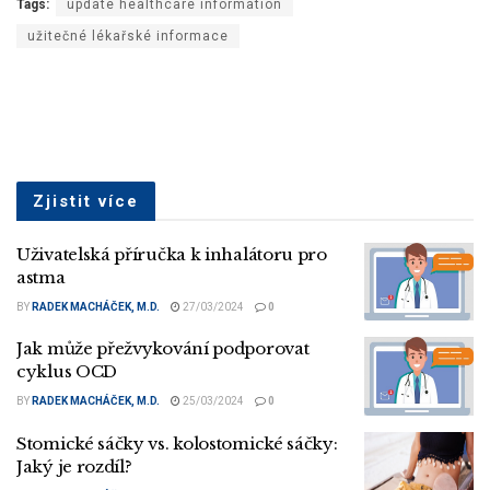
Tags:
update healthcare information
užitečné lékařské informace
Zjistit více
Uživatelská příručka k inhalátoru pro
astma
BY
RADEK MACHÁČEK, M.D.
27/03/2024
0
Jak může přežvykování podporovat
cyklus OCD
BY
RADEK MACHÁČEK, M.D.
25/03/2024
0
Stomické sáčky vs. kolostomické sáčky:
Jaký je rozdíl?