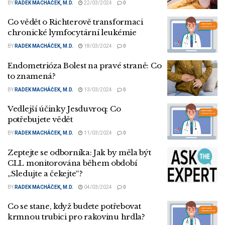
BY
RADEK MACHÁČEK, M.D.
22/03/2024
0
Co vědět o Richterově transformaci
chronické lymfocytární leukémie
BY
RADEK MACHÁČEK, M.D.
18/03/2024
0
Endometrióza Bolest na pravé straně: Co
to znamená?
BY
RADEK MACHÁČEK, M.D.
13/03/2024
0
Vedlejší účinky Jesduvroq: Co
potřebujete vědět
BY
RADEK MACHÁČEK, M.D.
11/03/2024
0
Zeptejte se odborníka: Jak by měla být
CLL monitorována během období
„Sledujte a čekejte“?
BY
RADEK MACHÁČEK, M.D.
04/03/2024
0
Co se stane, když budete potřebovat
krmnou trubici pro rakovinu hrdla?