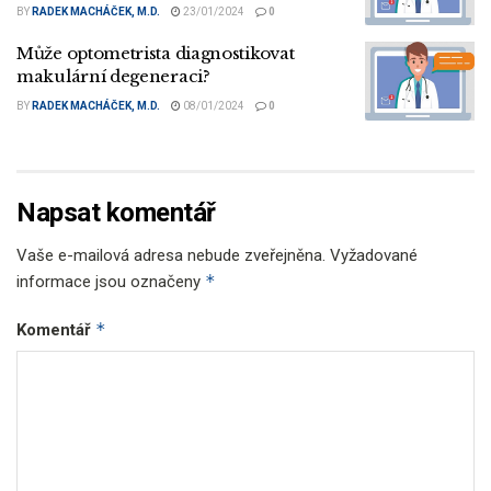
BY
RADEK MACHÁČEK, M.D.
23/01/2024
0
Může optometrista diagnostikovat
makulární degeneraci?
BY
RADEK MACHÁČEK, M.D.
08/01/2024
0
Napsat komentář
Vaše e-mailová adresa nebude zveřejněna.
Vyžadované
*
informace jsou označeny
*
Komentář