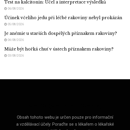
Test na kalcitonin: Účel a interpretace výsledků
06/08/2026
Účinek včelího jedu při léčbě rakoviny nebyl prokázán
05/08/2026
Je anémie u starších dospělých příznakem rakoviny?
04/08/2026
Může být hořká chuť v ústech příznakem rakoviny?
03/08/2026
Med CZ (Medicine of Czechia)
Obsah tohoto webu je určen pouze pro informační
a vzdělávací účely. Poraďte se s lékařem o lékařské