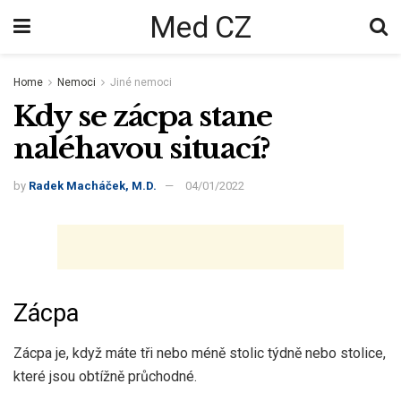
Med CZ
Home
Nemoci
Jiné nemoci
Kdy se zácpa stane
naléhavou situací?
by
Radek Macháček, M.D.
04/01/2022
Zácpa
Zácpa je, když máte tři nebo méně stolic týdně nebo stolice,
které jsou obtížně průchodné.