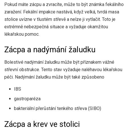
Pokud máte zácpu a zvracíte, může to být známka fekálního
zaražení. Fekální impakce nastává, když velká, tvrdá masa
stolice uvízne v tlustém střevě a nelze ji vytlačit. Toto je
extrémně nebezpečná situace a vyžaduje okamžitou
lékařskou pomoc.
Zácpa a nadýmání žaludku
Bolestivé nadýmání žaludku může být příznakem vážné
střevní obstrukce. Tento stav vyžaduje naléhavou lékařskou
péči. Nadýmání žaludku může být také způsobeno
IBS
gastroparéza
bakteriální přerůstání tenkého střeva (SIBO)
Zácpa a krev ve stolici