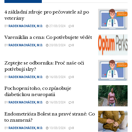
4 základní zdroje pro pečovatele až po
veterány
BY
RADEK MACHÁČEK, M.D.
27/03/2024
0
Vareniklin a cena: Co potřebujete vědět
BY
RADEK MACHÁČEK, M.D.
20/03/2024
0
Zeptejte se odborníka: Proč naše oči
potřebují slzy?
BY
RADEK MACHÁČEK, M.D.
16/03/2024
0
Pochopení toho, co způsobuje
diabetickou neuropatii
BY
RADEK MACHÁČEK, M.D.
16/03/2024
0
Endometrióza Bolest na pravé straně: Co
to znamená?
BY
RADEK MACHÁČEK, M.D.
13/03/2024
0