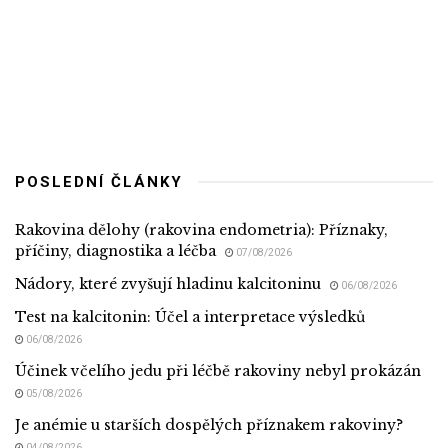
POSLEDNÍ ČLÁNKY
Rakovina dělohy (rakovina endometria): Příznaky,
příčiny, diagnostika a léčba
07/08/2026
Nádory, které zvyšují hladinu kalcitoninu
06/08/2026
Test na kalcitonin: Účel a interpretace výsledků
06/08/2026
Účinek včelího jedu při léčbě rakoviny nebyl prokázán
05/08/2026
Je anémie u starších dospělých příznakem rakoviny?
04/08/2026