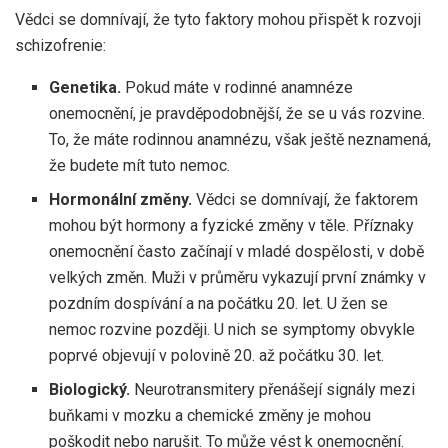
Vědci se domnívají, že tyto faktory mohou přispět k rozvoji
schizofrenie:
Genetika.
Pokud máte v rodinné anamnéze
onemocnění, je pravděpodobnější, že se u vás rozvine.
To, že máte rodinnou anamnézu, však ještě neznamená,
že budete mít tuto nemoc.
Hormonální změny.
Vědci se domnívají, že faktorem
mohou být hormony a fyzické změny v těle. Příznaky
onemocnění často začínají v mladé dospělosti, v době
velkých změn. Muži v průměru vykazují první známky v
pozdním dospívání a na počátku 20. let. U žen se
nemoc rozvine později. U nich se symptomy obvykle
poprvé objevují v polovině 20. až počátku 30. let.
Biologický.
Neurotransmitery přenášejí signály mezi
buňkami v mozku a chemické změny je mohou
poškodit nebo narušit. To může vést k onemocnění.