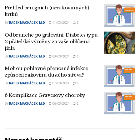
Přehled benigních (nerakovinných)
krtků
BY
RADEK MACHÁČEK, M.D.
11/03/2024
0
Od brunche po grilování: Diabetes typu
2 přátelské výměny za vaše oblíbená
jídla
BY
RADEK MACHÁČEK, M.D.
09/03/2024
0
Mohou pohlavně přenosné infekce
způsobit rakovinu tlustého střeva?
BY
RADEK MACHÁČEK, M.D.
07/03/2024
0
6 Komplikace Gravesovy choroby
BY
RADEK MACHÁČEK, M.D.
06/03/2024
0