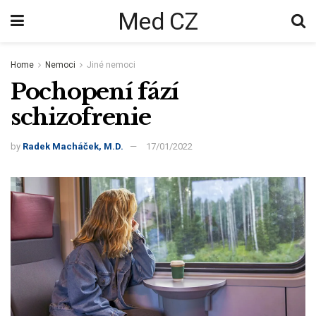
Med CZ
Home
Nemoci
Jiné nemoci
Pochopení fází
schizofrenie
by
Radek Macháček, M.D.
17/01/2022