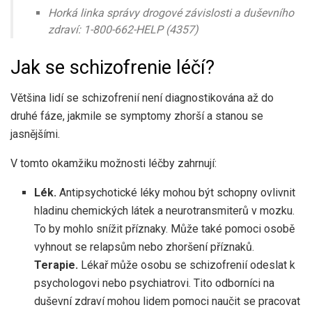
Horká linka správy drogové závislosti a duševního
zdraví: 1-800-662-HELP (4357)
Jak se schizofrenie léčí?
Většina lidí se schizofrenií není diagnostikována až do
druhé fáze, jakmile se symptomy zhorší a stanou se
jasnějšími.
V tomto okamžiku možnosti léčby zahrnují:
Lék.
Antipsychotické léky mohou být schopny ovlivnit
hladinu chemických látek a neurotransmiterů v mozku.
To by mohlo snížit příznaky. Může také pomoci osobě
vyhnout se relapsům nebo zhoršení příznaků.
Terapie.
Lékař může osobu se schizofrenií odeslat k
psychologovi nebo psychiatrovi. Tito odborníci na
duševní zdraví mohou lidem pomoci naučit se pracovat