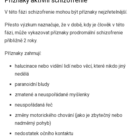
Příznaky aktivní schizofrenie
V této fázi schizofrenie mohou být příznaky nejzřetelnější.
Přesto výzkum naznačuje, že v době, kdy je člověk v této
fázi, může vykazovat příznaky prodromální schizofrenie
přibližně
2 roky
.
Příznaky zahrnují:
halucinace nebo vidění lidí nebo věcí, které nikdo jiný
nedělá
paranoidní bludy
zmatené a neuspořádané myšlenky
neuspořádaná řeč
změny motorického chování (jako je zbytečný nebo
nadměrný pohyb)
nedostatek očního kontaktu