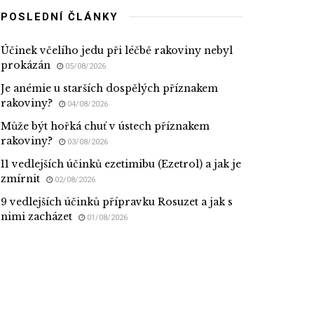
POSLEDNÍ ČLÁNKY
Účinek včelího jedu při léčbě rakoviny nebyl
prokázán
05/08/2026
Je anémie u starších dospělých příznakem
rakoviny?
04/08/2026
Může být hořká chuť v ústech příznakem
rakoviny?
03/08/2026
11 vedlejších účinků ezetimibu (Ezetrol) a jak je
zmírnit
02/08/2026
9 vedlejších účinků přípravku Rosuzet a jak s
nimi zacházet
01/08/2026