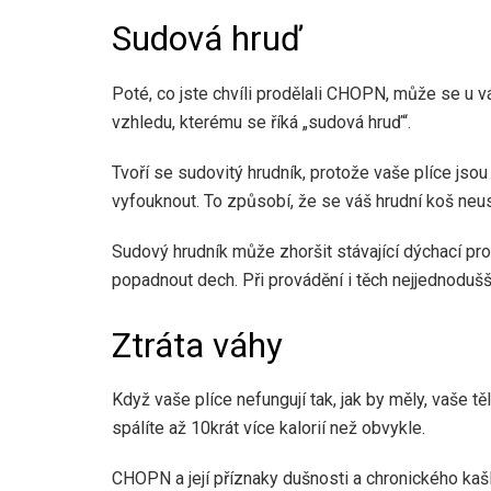
Sudová hruď
Poté, co jste chvíli prodělali CHOPN, může se u v
vzhledu, kterému se říká „sudová hruď“.
Tvoří se sudovitý hrudník, protože vaše plíce j
vyfouknout. To způsobí, že se váš hrudní koš neus
Sudový hrudník může zhoršit stávající dýchací p
popadnout dech. Při provádění i těch nejjednoduš
Ztráta váhy
Když vaše plíce nefungují tak, jak by měly, vaše t
spálíte až 10krát více kalorií než obvykle.
CHOPN a její příznaky dušnosti a chronického kaš