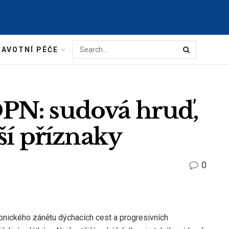
AVOTNÍ PÉČE
PN: sudová hruď,
ší příznaky
0
onického zánětu dýchacích cest a progresivních