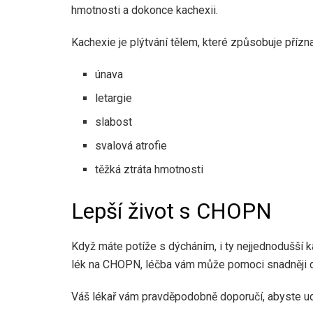
hmotnosti a dokonce kachexii.
Kachexie je plýtvání tělem, které způsobuje příznak
únava
letargie
slabost
svalová atrofie
těžká ztráta hmotnosti
Lepší život s CHOPN
Když máte potíže s dýcháním, i ty nejjednodušší k
lék na CHOPN, léčba vám může pomoci snadněji dýc
Váš lékař vám pravděpodobně doporučí, abyste udě