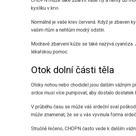
CHOPN může také zbarvit vaše rty a nehty do mod
kyslíku v krvi.
Normálně je vaše krev červená. Když je zbaven ky
vašim rtům a nehtům modrý odstín.
Modravé zbarvení kůže se také nazývá cyanóza. J
lékařskou pomoc.
Otok dolní části těla
Otoky nohou nebo chodidel jsou dalším vážným p
srdce musí více pumpovat, aby dostalo dostatek k
V průběhu času se může váš srdeční sval poškodit 
může znamenat, že se u vás vyvinula forma srdeč
Stručně řečeno, CHOPN často vede k dalším váž