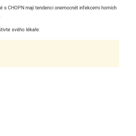
 Lidé s CHOPN mají tendenci onemocnět infekcemi horních
.
tivte svého lékaře: