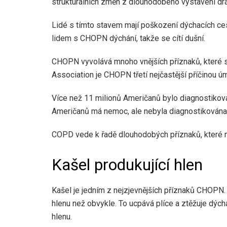
strukturálních změn z dlouhodobého vystavení drá
Lidé s tímto stavem mají poškození dýchacích ces
lidem s CHOPN dýchání, takže se cítí dušní.
CHOPN vyvolává mnoho vnějších příznaků, které 
Association je CHOPN třetí nejčastější příčinou ú
Více než 11 milionů Američanů bylo diagnostikov
Američanů má nemoc, ale nebyla diagnostikována
COPD vede k řadě dlouhodobých příznaků, které 
Kašel produkující hlen
Kašel je jedním z nejzjevnějších příznaků CHOPN
hlenu než obvykle. To ucpává plíce a ztěžuje dých
hlenu.