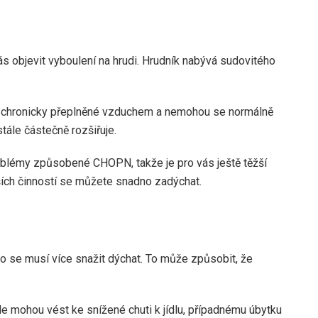
ás objevit vyboulení na hrudi. Hrudník nabývá sudovitého
sou chronicky přeplněné vzduchem a nemohou se normálně
tále částečně rozšiřuje.
roblémy způsobené CHOPN, takže je pro vás ještě těžší
ších činností se můžete snadno zadýchat.
ělo se musí více snažit dýchat. To může způsobit, že
le mohou vést ke snížené chuti k jídlu, případnému úbytku