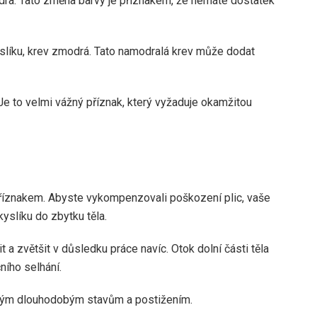
ra. Tato změna barvy je příznakem, že nemáte dostatek
slíku, krev zmodrá. Tato namodralá krev může dodat
e to velmi vážný příznak, který vyžaduje okamžitou
říznakem. Abyste vykompenzovali poškození plic, vaše
yslíku do zbytku těla.
a zvětšit v důsledku práce navíc. Otok dolní části těla
ního selhání.
ným dlouhodobým stavům a postižením.