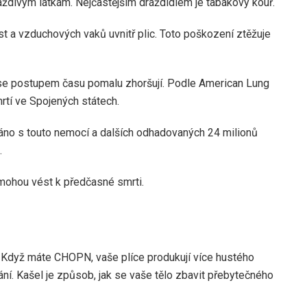
ždivým látkám. Nejčastějším dráždidlem je tabákový kouř.
t a vzduchových vaků uvnitř plic. Toto poškození ztěžuje
se postupem času pomalu zhoršují. Podle American Lung
mrtí ve Spojených státech.
áno s touto nemocí a dalších odhadovaných 24 milionů
.
mohou vést k předčasné smrti.
. Když máte CHOPN, vaše plíce produkují více hustého
ání. Kašel je způsob, jak se vaše tělo zbavit přebytečného