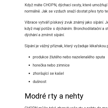
Když máte CHOPN, dýchací cesty, které umožňují pr
normálně. Jak se vzduch snaží dostat přes tyto te
Vibrace vytváří pískavý zvuk známý jako sípání. Je
když mají potíže s dýcháním. Bronchodilatační a s
dýchání a zmírnit sípání.
Sípání je vážný příznak, který vyžaduje lékařskou p
produkce žlutého nebo nazelenalého sputa
horečka nebo zimnice
zhoršující se kašel
dušnost
Modré rty a nehty