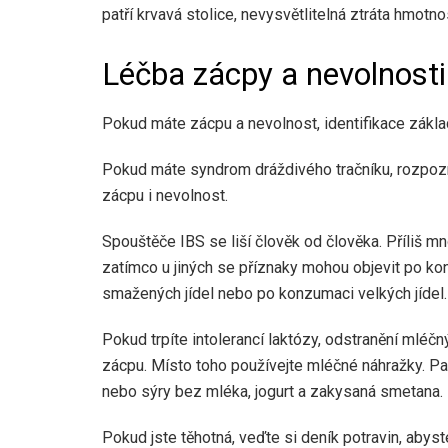
patří krvavá stolice, nevysvětlitelná ztráta hmotno
Léčba zácpy a nevolnosti
Pokud máte zácpu a nevolnost, identifikace zákl
Pokud máte syndrom dráždivého tračníku, rozpozná
zácpu i nevolnost.
Spouštěče IBS se liší člověk od člověka. Příliš mn
zatímco u jiných se příznaky mohou objevit po ko
smažených jídel nebo po konzumaci velkých jídel.
Pokud trpíte intolerancí laktózy, odstranění mléč
zácpu. Místo toho používejte mléčné náhražky. P
nebo sýry bez mléka, jogurt a zakysaná smetana.
Pokud jste těhotná, veďte si deník potravin, abyste