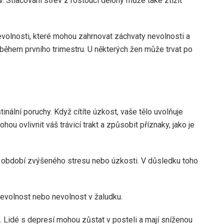
 Stlačování střev z rostoucí dělohy může také ztížit
evolnosti, které mohou zahrnovat záchvaty nevolnosti a
během prvního trimestru. U některých žen může trvat po
nální poruchy. Když cítíte úzkost, vaše tělo uvolňuje
ou ovlivnit váš trávicí trakt a způsobit příznaky, jako je
 období zvýšeného stresu nebo úzkosti. V důsledku toho
evolnost nebo nevolnost v žaludku.
Lidé s depresí mohou zůstat v posteli a mají sníženou