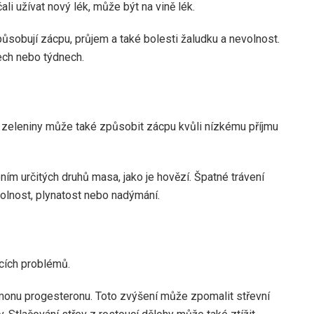
i užívat nový lék, může být na vině lék.
ůsobují zácpu, průjem a také bolesti žaludku a nevolnost.
ech nebo týdnech.
 zeleniny může také způsobit zácpu kvůli nízkému příjmu
ením určitých druhů masa, jako je hovězí. Špatné trávení
volnost, plynatost nebo nadýmání.
cích problémů.
monu progesteronu. Toto zvýšení může zpomalit střevní