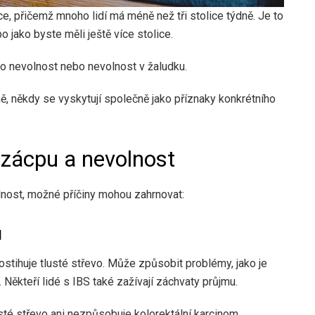
ce, přičemž mnoho lidí má méně než tři stolice týdně. Je to
 jako byste měli ještě více stolice.
ko nevolnost nebo nevolnost v žaludku.
, někdy se vyskytují společně jako příznaky konkrétního
 zácpu a nevolnost
nost, možné příčiny mohou zahrnovat:
u
ostihuje tlusté střevo. Může způsobit problémy, jako je
 Někteří lidé s IBS také zažívají záchvaty průjmu.
sté střevo ani nezpůsobuje kolorektální karcinom.