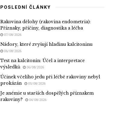
POSLEDNÍ ČLÁNKY
Rakovina dělohy (rakovina endometria):
Příznaky, příčiny, diagnostika a léčba
07/08/2026
Nádory, které zvyšují hladinu kalcitoninu
06/08/2026
Test na kalcitonin: Účel a interpretace
výsledků
06/08/2026
Účinek včelího jedu při léčbě rakoviny nebyl
prokázán
05/08/2026
Je anémie u starších dospělých příznakem
rakoviny?
04/08/2026