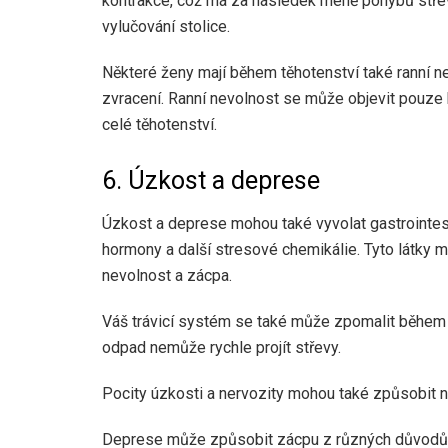
kontrakce, což má za následek méně pohybů střev.
vylučování stolice.
Některé ženy mají během těhotenství také ranní n
zvracení. Ranní nevolnost se může objevit pouze 
celé těhotenství.
6. Úzkost a deprese
Úzkost a deprese mohou také vyvolat gastrointesti
hormony a další stresové chemikálie. Tyto látky moh
nevolnost a zácpa.
Váš trávicí systém se také může zpomalit během
odpad nemůže rychle projít střevy.
Pocity úzkosti a nervozity mohou také způsobit n
Deprese může způsobit zácpu z různých důvodů. 