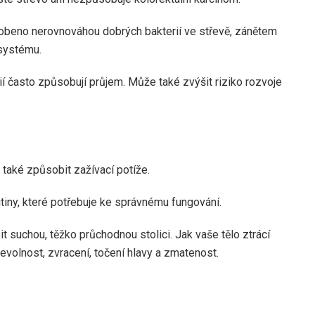
obeno nerovnováhou dobrých bakterií ve střevě, zánětem
 systému.
ií často způsobují průjem. Může také
zvýšit
riziko rozvoje
také způsobit zažívací potíže.
tiny, které potřebuje ke správnému fungování.
t suchou, těžko průchodnou stolici. Jak vaše tělo ztrácí
nevolnost, zvracení, točení hlavy a zmatenost.