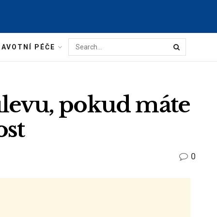
AVOTNÍ PÉČE
úlevu, pokud máte
ost
0