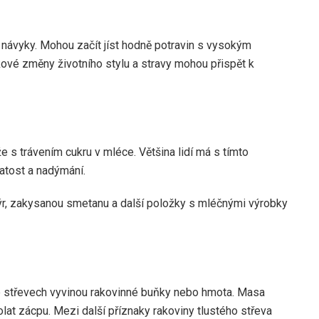
návyky. Mohou začít jíst hodně potravin s vysokým
ové změny životního stylu a stravy mohou přispět k
e s trávením cukru v mléce. Většina lidí má s tímto
natost a nadýmání.
sýr, zakysanou smetanu a další položky s mléčnými výrobky
ve střevech vyvinou rakovinné buňky nebo hmota. Masa
lat zácpu. Mezi další příznaky rakoviny tlustého střeva