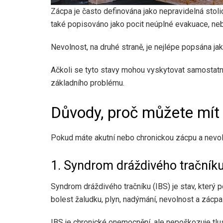
Zácpa je často definována jako nepravidelná stoli
také popisováno jako pocit neúplné evakuace, nebo
Nevolnost, na druhé straně, je nejlépe popsána ja
Ačkoli se tyto stavy mohou vyskytovat samostatně
základního problému.
Důvody, proč můžete mít
Pokud máte akutní nebo chronickou zácpu a nevol
1. Syndrom dráždivého tračník
Syndrom dráždivého tračníku (IBS) je stav, který p
bolest žaludku, plyn, nadýmání, nevolnost a zácpa.
IBS je chronické onemocnění, ale nepoškozuje tlu