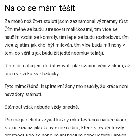
Na co se mám těšit
Za méně než čtvrt století jsem zaznamenal významný růst.
Čím méně se budu stresovat maličkostmi, tím více se
naučím vzdát se kontroly, tím lépe se budu rozhodovat, tím
více zjistím, jak chci být milován, tím více budu mít nohy v
tom, co věřit a jak budu žít ještě neomluvitelněji.
Jistě si mohu jen představovat, jaké úžasné věci získám, až
budu ve věku své babičky.
Tyto mimořádné, inspirativní ženy mě naučily, že krása není
navzdory stárnutí.
Stárnout však nebude vždy snadné.
Pro mě je ochota vzývat každý rok otevřenou náručí skoro
stejně krásná jako ženy v mé rodině, které si vypěstovaly
prostředí, kde se nebojím ani necítím odpor k tomu, abych