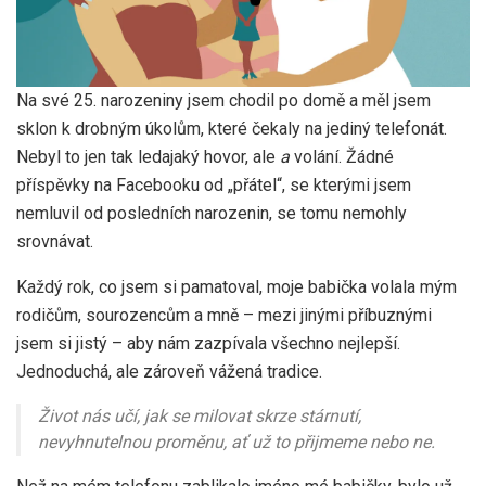
Na své 25. narozeniny jsem chodil po domě a měl jsem
sklon k drobným úkolům, které čekaly na jediný telefonát.
Nebyl to jen tak ledajaký hovor, ale
a
volání. Žádné
příspěvky na Facebooku od „přátel“, se kterými jsem
nemluvil od posledních narozenin, se tomu nemohly
srovnávat.
Každý rok, co jsem si pamatoval, moje babička volala mým
rodičům, sourozencům a mně – mezi jinými příbuznými
jsem si jistý – aby nám zazpívala všechno nejlepší.
Jednoduchá, ale zároveň vážená tradice.
Život nás učí, jak se milovat skrze stárnutí,
nevyhnutelnou proměnu, ať už to přijmeme nebo ne.