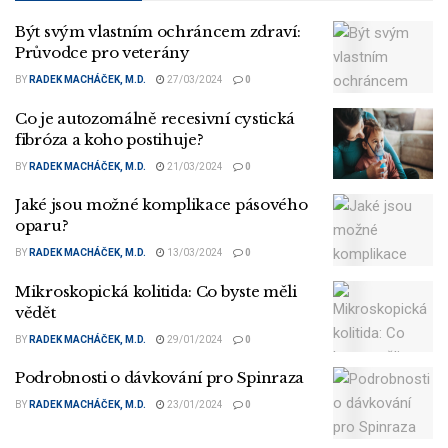
Být svým vlastním ochráncem zdraví:
Průvodce pro veterány
BY
RADEK MACHÁČEK, M.D.
27/03/2024
0
Co je autozomálně recesivní cystická
fibróza a koho postihuje?
BY
RADEK MACHÁČEK, M.D.
21/03/2024
0
Jaké jsou možné komplikace pásového
oparu?
BY
RADEK MACHÁČEK, M.D.
13/03/2024
0
Mikroskopická kolitida: Co byste měli
vědět
BY
RADEK MACHÁČEK, M.D.
29/01/2024
0
Podrobnosti o dávkování pro Spinraza
BY
RADEK MACHÁČEK, M.D.
23/01/2024
0