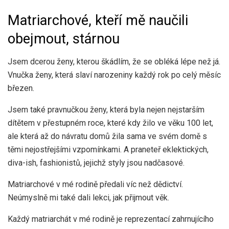
Matriarchové, kteří mě naučili
obejmout, stárnou
Jsem dcerou ženy, kterou škádlím, že se obléká lépe než já.
Vnučka ženy, která slaví narozeniny každý rok po celý měsíc
březen.
Jsem také pravnučkou ženy, která byla nejen nejstarším
dítětem v přestupném roce, které kdy žilo ve věku 100 let,
ale která až do návratu domů žila sama ve svém domě s
těmi nejostřejšími vzpomínkami. A praneteř eklektických,
diva-ish, fashionistů, jejichž styly jsou nadčasové.
Matriarchové v mé rodině předali víc než dědictví.
Neúmyslně mi také dali lekci, jak přijmout věk.
Každý matriarchát v mé rodině je reprezentací zahrnujícího