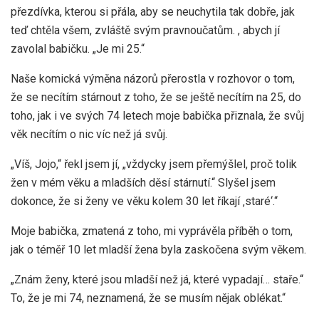
přezdívka, kterou si přála, aby se neuchytila ​​tak dobře, jak
teď chtěla všem, zvláště svým pravnoučatům. , abych jí
zavolal babičku. „Je mi 25.“
Naše komická výměna názorů přerostla v rozhovor o tom,
že se necítím stárnout z toho, že se ještě necítím na 25, do
toho, jak i ve svých 74 letech moje babička přiznala, že svůj
věk necítím o nic víc než já svůj.
„Víš, Jojo,“ řekl jsem jí, „vždycky jsem přemýšlel, proč tolik
žen v mém věku a mladších děsí stárnutí.“ Slyšel jsem
dokonce, že si ženy ve věku kolem 30 let říkají ‚staré‘.“
Moje babička, zmatená z toho, mi vyprávěla příběh o tom,
jak o téměř 10 let mladší žena byla zaskočena svým věkem.
„Znám ženy, které jsou mladší než já, které vypadají… staře.“
To, že je mi 74, neznamená, že se musím nějak oblékat.“