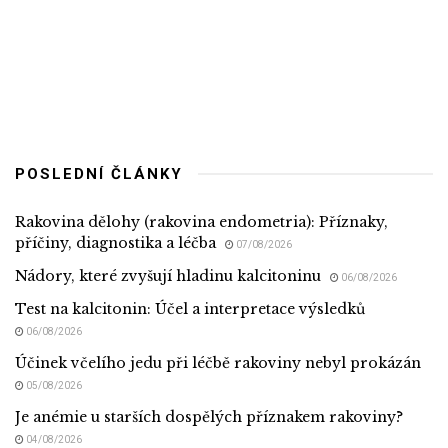
POSLEDNÍ ČLÁNKY
Rakovina dělohy (rakovina endometria): Příznaky,
příčiny, diagnostika a léčba
07/08/2026
Nádory, které zvyšují hladinu kalcitoninu
06/08/2026
Test na kalcitonin: Účel a interpretace výsledků
06/08/2026
Účinek včelího jedu při léčbě rakoviny nebyl prokázán
05/08/2026
Je anémie u starších dospělých příznakem rakoviny?
04/08/2026