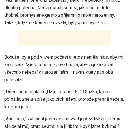
Než na mém telefonu zablikalo jméno mé babičky, bylo už
dlouho poledne. Neuvědomil jsem si, jak moc mi toto
drobné, promyšlené gesto zpříjemnilo moje narozeniny.
Takže, když se konečně ozvala, byl jsem u vytržení.
Bohužel byla pod vlivem počasí a letos neměla hlas, aby mi
zazpívala. Místo toho mě povzbudila, abych jí zazpíval
všechno nejlepší k narozeninám – návrh, který nás oba
polechtal.
„Dnes jsem si říkala: ‚Už je Taťáně 25?‘“ Otázka, kterou
položila, zněla spíše jako prohlášení, protože přesně věděla,
kolik mi je let.
„Ano, Jojo,“ zahihňal jsem se a nazval ji přezdívkou, kterou
si udělal můj bratr, sestra, a já jí říkám, když jsme byli malí –