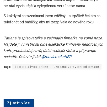
se stal vyvinutější a vylepšenou verzí sebe sama.
S každými narozeninami jsem vděčný… a trpělivě čekám na
telefonát od babičky, aby mi zazpívala do nového roku.
Tatiana je spisovatelka a začínající filmařka na volné noze.
Najdete ji v místnosti plné eklektické knihovny nedotčených
knih, pronásleduje svůj další vedlejší řádek a připravuje
scénáře. Oslovte ji dál
@moviemakeHER
.
Tags:
doctors advice online
užitečné zdravotní informace
Zjistit více