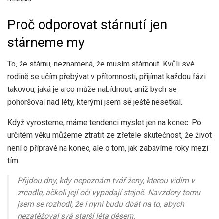
Proč odporovat stárnutí jen
stárneme my
To, že stárnu, neznamená, že musím stárnout. Kvůli své
rodině se učím přebývat v přítomnosti, přijímat každou fázi
takovou, jaká je a co může nabídnout, aniž bych se
pohoršoval nad léty, kterými jsem se ještě nesetkal.
Když vyrosteme, máme tendenci myslet jen na konec. Po
určitém věku můžeme ztratit ze zřetele skutečnost, že život
není o přípravě na konec, ale o tom, jak zabavíme roky mezi
tím.
Přijdou dny, kdy nepoznám tvář ženy, kterou vidím v
zrcadle, ačkoli její oči vypadají stejně. Navzdory tomu
jsem se rozhodl, že i nyní budu dbát na to, abych
nezatěžoval svá starší léta děsem.