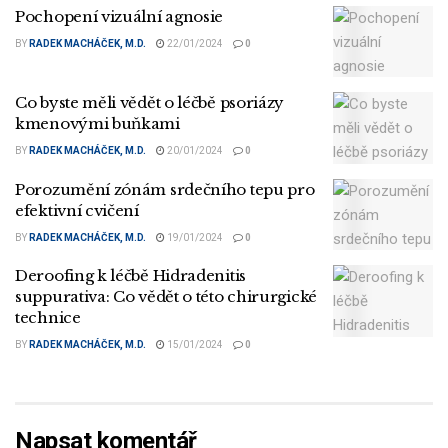
Pochopení vizuální agnosie
BY
RADEK MACHÁČEK, M.D.
22/01/2024
0
Co byste měli vědět o léčbě psoriázy
kmenovými buňkami
BY
RADEK MACHÁČEK, M.D.
20/01/2024
0
Porozumění zónám srdečního tepu pro
efektivní cvičení
BY
RADEK MACHÁČEK, M.D.
19/01/2024
0
Deroofing k léčbě Hidradenitis
suppurativa: Co vědět o této chirurgické
technice
BY
RADEK MACHÁČEK, M.D.
15/01/2024
0
Napsat komentář