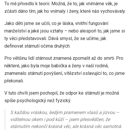
To mě přivedlo k teorii. Možná, že to, jak vnímáme věk, je
zčásti dáno tím, jak ho vnímaly i ženy, které nás vychovávaly.
Jako děti jsme se učili, co je láska, vnitřní fungování
manželství a jaké jsou vztahy – nebo alespoň to, jak jsme si
ty věci představovali. Dává smysl, že se učíme, jak
definovat stárnutí očima druhých.
Pro většinu lidí stárnout znamená zpomalit až do smrti. Pro
některé, jako byla moje babička a ženy v naší rodině,
znamenalo stárnutí povýšení, vítězství oslavující to, co jsme
překonali.
V tuto chvíli jsem pochopil, že odpor ke stárnutí je možná
spíše psychologický než fyzický.
S každou vráskou, šedým pramenem vlasů a jizvou –
viditelnou okem i pod kůží – jsem přesvědčen, že
stárnutím nekončí krásná věc, ale krásná věc samotná.