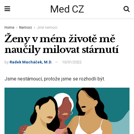
Med CZ
Home
Nemoci
Jiné nemoci
Ženy v mém životě mě
naučily milovat stárnutí
by
Radek Macháček, M.D.
10/01/2022
Jsme nestárnoucí, protože jsme se rozhodli být.