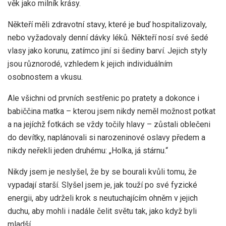
věk jako milník krásy.
Někteří měli zdravotní stavy, které je buď hospitalizovaly,
nebo vyžadovaly denní dávky léků. Někteří nosí své šedé
vlasy jako korunu, zatímco jiní si šediny barví. Jejich styly
jsou různorodé, vzhledem k jejich individuálním
osobnostem a vkusu.
Ale všichni od prvních sestřenic po pratety a dokonce i
babiččina matka – kterou jsem nikdy neměl možnost potkat
a na jejíchž fotkách se vždy točily hlavy – zůstali oblečeni
do devítky, naplánovali si narozeninové oslavy předem a
nikdy neřekli jeden druhému: „Holka, já stárnu.“
Nikdy jsem je neslyšel, že by se bourali kvůli tomu, že
vypadají starší. Slyšel jsem je, jak touží po své fyzické
energii, aby udrželi krok s neutuchajícím ohněm v jejich
duchu, aby mohli i nadále čelit světu tak, jako když byli
mladší.