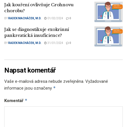
Jak kouření ovlivňuje Crohnovu
chorobu?
BY
RADEK MACHÁČEK, M.D.
01/02/2024
0
Jak se diagnostikuje exokrinní
pankreatická insuficience?
BY
RADEK MACHÁČEK, M.D.
31/01/2024
0
Napsat komentář
Vaše e-mailová adresa nebude zveřejněna.
Vyžadované
*
informace jsou označeny
*
Komentář