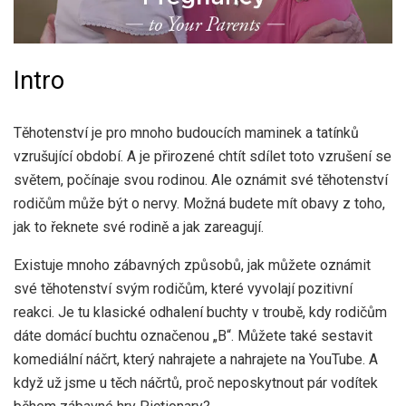
Intro
Těhotenství je pro mnoho budoucích maminek a tatínků
vzrušující období. A je přirozené chtít sdílet toto vzrušení se
světem, počínaje svou rodinou. Ale oznámit své těhotenství
rodičům může být o nervy. Možná budete mít obavy z toho,
jak to řeknete své rodině a jak zareagují.
Existuje mnoho zábavných způsobů, jak můžete oznámit
své těhotenství svým rodičům, které vyvolají pozitivní
reakci. Je tu klasické odhalení buchty v troubě, kdy rodičům
dáte domácí buchtu označenou „B“. Můžete také sestavit
komediální náčrt, který nahrajete a nahrajete na YouTube. A
když už jsme u těch náčrtů, proč neposkytnout pár vodítek