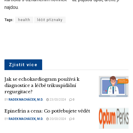
najdou.
Tags:
health
léčit příznaky
Zjistit více
Jak se echokardiogram používá k
diagnostice a léčbě trikuspidální
regurgitace?
BY
RADEK MACHÁČEK, M.D.
23/03/2024
0
Epinefrin a cena: Co potřebujete vědět
BY
RADEK MACHÁČEK, M.D.
20/03/2024
0