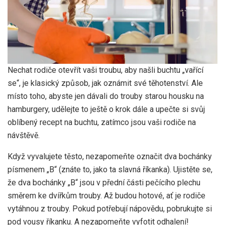
Nechat rodiče otevřít vaši troubu, aby našli buchtu „vařící
se“, je klasický způsob, jak oznámit své těhotenství. Ale
místo toho, abyste jen dávali do trouby starou housku na
hamburgery, udělejte to ještě o krok dále a upečte si svůj
oblíbený recept na buchtu, zatímco jsou vaši rodiče na
návštěvě.
Když vyvalujete těsto, nezapomeňte označit dva bochánky
písmenem „B“ (znáte to, jako ta slavná říkanka). Ujistěte se,
že dva bochánky „B“ jsou v přední části pečícího plechu
směrem ke dvířkům trouby. Až budou hotové, ať je rodiče
vytáhnou z trouby. Pokud potřebují nápovědu, pobrukujte si
pod vousy říkanku. A nezapomeňte vyfotit odhalení!