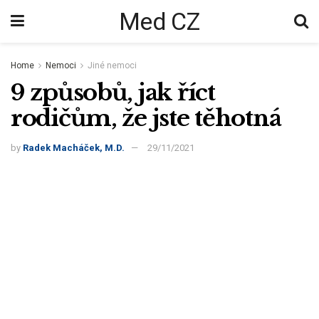
Med CZ
Home
Nemoci
Jiné nemoci
9 způsobů, jak říct
rodičům, že jste těhotná
by
Radek Macháček, M.D.
29/11/2021