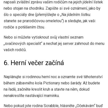
napsali zvláštní zprávu vašim rodičům na jejich jídelní lístek
nebo stojan na chodníku. Zapište si své oznámení, jako by
šlo o speciály dne (přemýšlejte o „Na jídelním lístku:
stanete se prarodičovou omeletou“) a sledujte, jak vaši
rodiče s potěšením čtou.
Nebo si můžete vytisknout svůj vlastní seznam
„svačinových specialit“ a nechat jej server zahrnout do menu
vašich rodičů.
6. Herní večer začíná
Naplánujte si rodinnou herní noc a oznamte své těhotenství
během zábavného kola Pictionary nebo šarády. Až budete
na řadě, začněte kreslit kruh a stavte na něm, dokud
nenakreslíte nastávající maminku.
Nebo pokud jste rodina Scrabble, hlásněte „Očekávám“ buď