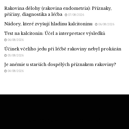
Rakovina dělohy (rakovina endometria): Příznaky,
příčiny, diagnostika a léčba
07/08/2026
Nádory, které zvyšují hladinu kalcitoninu
06/08/2026
Test na kalcitonin: Účel a interpretace výsledků
06/08/2026
Účinek včelího jedu při léčbě rakoviny nebyl prokázán
05/08/2026
Je anémie u starších dospělých příznakem rakoviny?
04/08/2026
Med CZ (Medicine of Czechia)