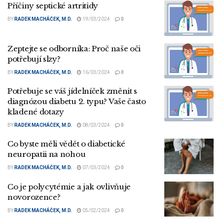
Příčiny septické artritidy
BY
RADEK MACHÁČEK, M.D.
19/03/2024
0
Zeptejte se odborníka: Proč naše oči
potřebují slzy?
BY
RADEK MACHÁČEK, M.D.
16/03/2024
0
Potřebuje se váš jídelníček změnit s
diagnózou diabetu 2. typu? Vaše často
kladené dotazy
BY
RADEK MACHÁČEK, M.D.
08/03/2024
0
Co byste měli vědět o diabetické
neuropatii na nohou
BY
RADEK MACHÁČEK, M.D.
07/03/2024
0
Co je polycytémie a jak ovlivňuje
novorozence?
BY
RADEK MACHÁČEK, M.D.
05/02/2024
0