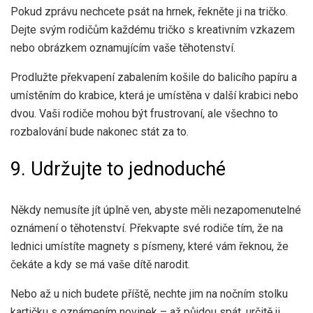
Pokud zprávu nechcete psát na hrnek, řekněte ji na tričko.
Dejte svým rodičům každému tričko s kreativním vzkazem
nebo obrázkem oznamujícím vaše těhotenství.
Prodlužte překvapení zabalením košile do balicího papíru a
umístěním do krabice, která je umístěna v další krabici nebo
dvou. Vaši rodiče mohou být frustrovaní, ale všechno to
rozbalování bude nakonec stát za to.
9. Udržujte to jednoduché
Někdy nemusíte jít úplně ven, abyste měli nezapomenutelné
oznámení o těhotenství. Překvapte své rodiče tím, že na
lednici umístíte magnety s písmeny, které vám řeknou, že
čekáte a kdy se má vaše dítě narodit.
Nebo až u nich budete příště, nechte jim na nočním stolku
kartičku s oznámením novinek – až půjdou spát, určitě ji