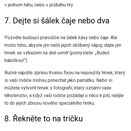
v jednom tahu, nebo v průběhu hry.
7. Dejte si šálek čaje nebo dva
Pozvěte budoucí prarodiče na šálek kávy nebo čaje. Ale
místo toho, abyste jim nalili jejich oblíbený nápoj, dejte jim
hrnek se vzkazem na dně uvnitř (pomyslete: „Budeš
babičkou!“).
Ručně napište zprávu trvalou fixou na nepoužitý hrnek, který
si vaši rodiče mohou ponechat jako památku. Nebo si
můžete vytvořit hrnek s fotografií, který oznámí vaše
těhotenství, a když vaši rodiče požádají o něco k pití, nalijte
to do jejich zbrusu nového speciálního hrnku.
8. Řekněte to na tričku