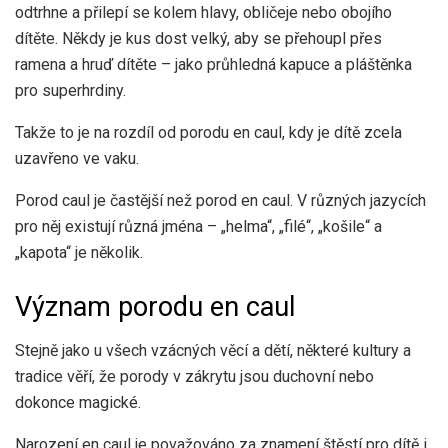
odtrhne a přilepí se kolem hlavy, obličeje nebo obojího
dítěte. Někdy je kus dost velký, aby se přehoupl přes
ramena a hruď dítěte – jako průhledná kapuce a pláštěnka
pro superhrdiny.
Takže to je na rozdíl od porodu en caul, kdy je dítě zcela
uzavřeno ve vaku.
Porod caul je častější než porod en caul. V různých jazycích
pro něj existují různá jména – „helma“, „filé“, „košile“ a
„kapota“ je několik.
Význam porodu en caul
Stejně jako u všech vzácných věcí a dětí, některé kultury a
tradice věří, že porody v zákrytu jsou duchovní nebo
dokonce magické.
Narození en caul je považováno za znamení štěstí pro dítě i