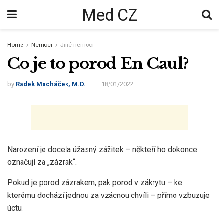
Med CZ
Home
Nemoci
Jiné nemoci
Co je to porod En Caul?
by
Radek Macháček, M.D.
18/01/2022
Narození je docela úžasný zážitek – někteří ho dokonce
označují za „zázrak“.
Pokud je porod zázrakem, pak porod v zákrytu – ke
kterému dochází jednou za vzácnou chvíli – přímo vzbuzuje
úctu.