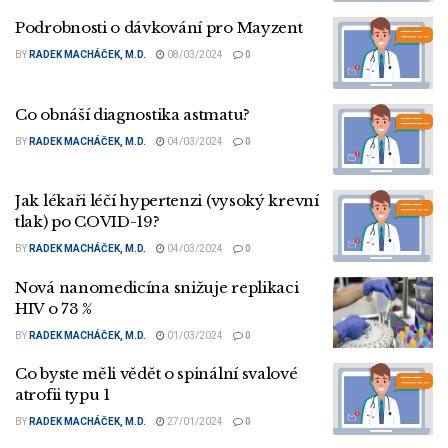
Podrobnosti o dávkování pro Mayzent
BY
RADEK MACHÁČEK, M.D.
08/03/2024
0
Co obnáší diagnostika astmatu?
BY
RADEK MACHÁČEK, M.D.
04/03/2024
0
Jak lékaři léčí hypertenzi (vysoký krevní
tlak) po COVID-19?
BY
RADEK MACHÁČEK, M.D.
04/03/2024
0
Nová nanomedicína snižuje replikaci
HIV o 73 %
BY
RADEK MACHÁČEK, M.D.
01/03/2024
0
Co byste měli vědět o spinální svalové
atrofii typu 1
BY
RADEK MACHÁČEK, M.D.
27/01/2024
0