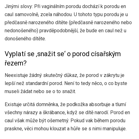
Jinými slovy: Při vaginálním porodu dochází k porodu en
caul samovolně, zcela náhodou. U tohoto typu porodu je u
předčasně narozeného dítěte (předčasně narozeného nebo
nedonošeného) pravděpodobnější, že bude en caul než u
donošeného dítěte.
Vyplatí se ‚snažit se‘ o porod císařským
řezem?
Neexistuje žádný skutečný důkaz, že porod v zákrytu je
lepší než standardní porod. Není to tedy něco, o co byste
museli žádat nebo se o to snažit.
Existuje určitá domněnka, že podkožka absorbuje a tlumí
všechny nárazy a škrábance, když se dítě narodí. Porod en
caul však může být ošemetný. Pokud vak během porodu
praskne, věci mohou klouzat a hůře se s nimi manipuluje.