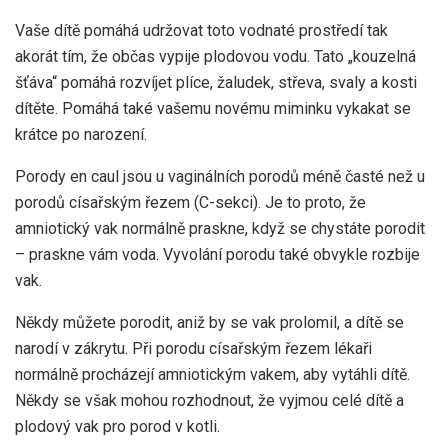
Vaše dítě pomáhá udržovat toto vodnaté prostředí tak
akorát tím, že občas vypije plodovou vodu. Tato „kouzelná
šťáva“ pomáhá rozvíjet plíce, žaludek, střeva, svaly a kosti
dítěte. Pomáhá také vašemu novému miminku vykakat se
krátce po narození.
Porody en caul jsou u vaginálních porodů méně časté než u
porodů císařským řezem (C-sekci). Je to proto, že
amniotický vak normálně praskne, když se chystáte porodit
– praskne vám voda. Vyvolání porodu také obvykle rozbije
vak.
Někdy můžete porodit, aniž by se vak prolomil, a dítě se
narodí v zákrytu. Při porodu císařským řezem lékaři
normálně procházejí amniotickým vakem, aby vytáhli dítě.
Někdy se však mohou rozhodnout, že vyjmou celé dítě a
plodový vak pro porod v kotli.