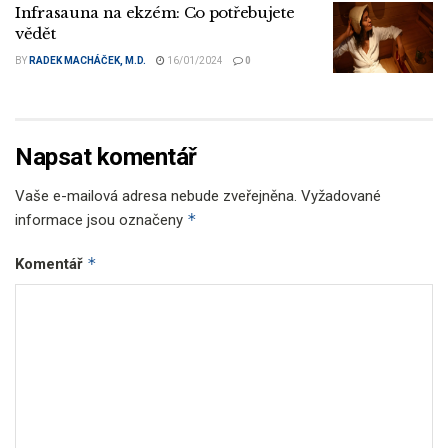
Infrasauna na ekzém: Co potřebujete
vědět
BY
RADEK MACHÁČEK, M.D.
16/01/2024
0
Napsat komentář
Vaše e-mailová adresa nebude zveřejněna.
Vyžadované
*
informace jsou označeny
*
Komentář