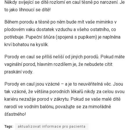
Někdy svíjející se dítě rozlomí en caul těsně po narození. Je
to jako líhnoucí se dítě!
Během porodu a těsně po něm bude mít vaše miminko v
plodovém vaku dostatek vzduchu a všeho ostatního, co
potřebuje. Pupeční šňůra (spojená s pupíkem) je naplněna
krví bohatou na kyslík.
Porody en caul se příliš neliší od jiných porodů. Pokud máte
vaginální porod, hlavním rozdílem je, že nebudete cítit
praskání vody.
Porody en caul jsou vzácné – a je to neuvěřitelná věc. Jsou
tak vzácné, že většina porodních lékařů nikdy za celou svou
kariéru nezažije porod v zákrytu. Pokud se vaše malé dítě
narodí ve vodním balónu, považujte se za mimořádně
šťastného!
Tags:
aktualizovat informace pro pacienta