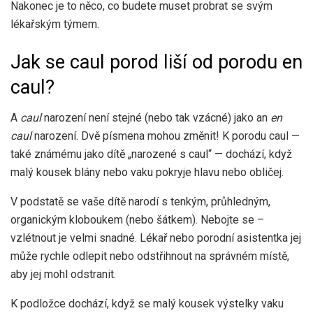
Nakonec je to něco, co budete muset probrat se svým
lékařským týmem.
Jak se caul porod liší od porodu en
caul?
A
caul
narození není stejné (nebo tak vzácné) jako an
en
caul
narození. Dvě písmena mohou změnit! K porodu caul —
také známému jako dítě „narozené s caul“ — dochází, když
malý kousek blány nebo vaku pokryje hlavu nebo obličej.
V podstatě se vaše dítě narodí s tenkým, průhledným,
organickým kloboukem (nebo šátkem). Nebojte se –
vzlétnout je velmi snadné. Lékař nebo porodní asistentka jej
může rychle odlepit nebo odstřihnout na správném místě,
aby jej mohl odstranit.
K podložce dochází, když se malý kousek výstelky vaku