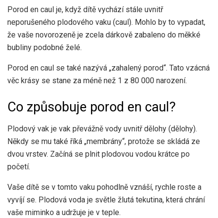
Porod en caul je, když dítě vychází stále uvnitř
neporušeného plodového vaku (caul). Mohlo by to vypadat,
že vaše novorozeně je zcela dárkově zabaleno do měkké
bubliny podobné želé.
Porod en caul se také nazývá „zahalený porod“. Tato vzácná
věc krásy se stane za méně než
1 z 80 000
narození.
Co způsobuje porod en caul?
Plodový vak je vak převážně vody uvnitř dělohy (dělohy).
Někdy se mu také říká „membrány“, protože se skládá ze
dvou vrstev. Začíná se plnit plodovou vodou krátce po
početí.
Vaše dítě se v tomto vaku pohodlně vznáší, rychle roste a
vyvíjí se. Plodová voda je světle žlutá tekutina, která chrání
vaše miminko a udržuje je v teple.