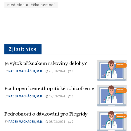
medicína a léčba nemocí
Zjistit více
Je výtok příznakem rakoviny dělohy?
BY
RADEK MACHÁČEK, M.D.
23/03/2024
0
Pochopení cenesthopatické schizofrenie
BY
RADEK MACHÁČEK, M.D.
12/03/2024
0
Podrobnosti o dávkování pro Plegridy
BY
RADEK MACHÁČEK, M.D.
08/03/2024
0