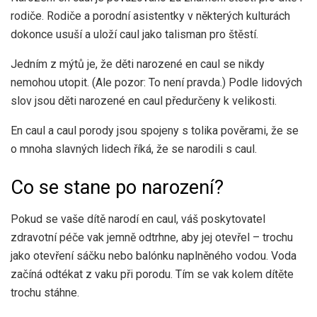
rodiče. Rodiče a porodní asistentky v některých kulturách
dokonce usuší a uloží caul jako talisman pro štěstí.
Jedním z mýtů je, že děti narozené en caul se nikdy
nemohou utopit. (Ale pozor: To není pravda.) Podle lidových
slov jsou děti narozené en caul předurčeny k velikosti.
En caul a caul porody jsou spojeny s tolika pověrami, že se
o mnoha slavných lidech říká, že se narodili s caul.
Co se stane po narození?
Pokud se vaše dítě narodí en caul, váš poskytovatel
zdravotní péče vak jemně odtrhne, aby jej otevřel – trochu
jako otevření sáčku nebo balónku naplněného vodou. Voda
začíná odtékat z vaku při porodu. Tím se vak kolem dítěte
trochu stáhne.