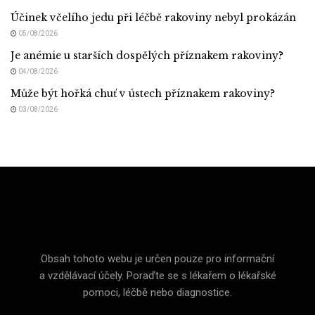
Účinek včelího jedu při léčbě rakoviny nebyl prokázán
05/08/2026
Je anémie u starších dospělých příznakem rakoviny?
04/08/2026
Může být hořká chuť v ústech příznakem rakoviny?
03/08/2026
Med CZ (Medicine of Czechia)
Obsah tohoto webu je určen pouze pro informační
a vzdělávací účely. Poraďte se s lékařem o lékařské
pomoci, léčbě nebo diagnostice.