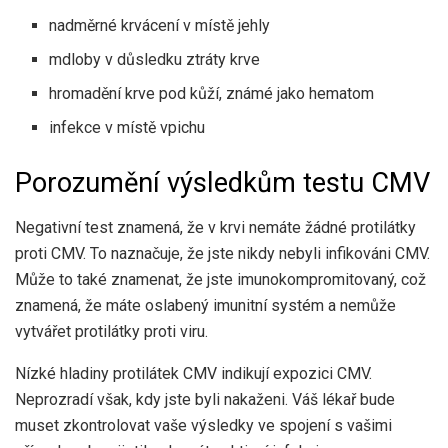
nadměrné krvácení v místě jehly
mdloby v důsledku ztráty krve
hromadění krve pod kůží, známé jako hematom
infekce v místě vpichu
Porozumění výsledkům testu CMV
Negativní test znamená, že v krvi nemáte žádné protilátky
proti CMV. To naznačuje, že jste nikdy nebyli infikováni CMV.
Může to také znamenat, že jste imunokompromitovaný, což
znamená, že máte oslabený imunitní systém a nemůže
vytvářet protilátky proti viru.
Nízké hladiny protilátek CMV indikují expozici CMV.
Neprozradí však, kdy jste byli nakaženi. Váš lékař bude
muset zkontrolovat vaše výsledky ve spojení s vašimi