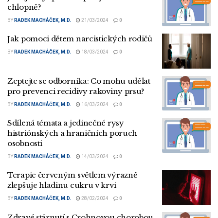
chlopně?
BY
RADEK MACHÁČEK, M.D.
21/03/2024
0
Jak pomoci dětem narcistických rodičů
BY
RADEK MACHÁČEK, M.D.
18/03/2024
0
Zeptejte se odborníka: Co mohu udělat
pro prevenci recidivy rakoviny prsu?
BY
RADEK MACHÁČEK, M.D.
16/03/2024
0
Sdílená témata a jedinečné rysy
histriónských a hraničních poruch
osobnosti
BY
RADEK MACHÁČEK, M.D.
14/03/2024
0
Terapie červeným světlem výrazně
zlepšuje hladinu cukru v krvi
BY
RADEK MACHÁČEK, M.D.
28/02/2024
0
Zdravé stárnutí s Crohnovou chorobou