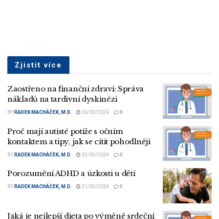
Zjistit více
Zaostřeno na finanční zdraví: Správa
nákladů na tardivní dyskinézi
BY
RADEK MACHÁČEK, M.D.
26/03/2024
0
Proč mají autisté potíže s očním
kontaktem a tipy, jak se cítit pohodlněji
BY
RADEK MACHÁČEK, M.D.
25/03/2024
0
Porozumění ADHD a úzkosti u dětí
BY
RADEK MACHÁČEK, M.D.
21/03/2024
0
Jaká je nejlepší dieta po výměně srdeční