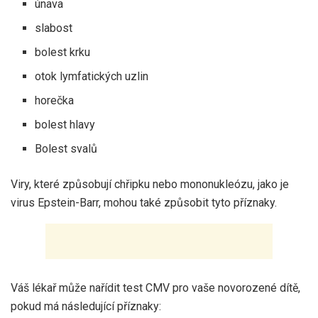
únava
slabost
bolest krku
otok lymfatických uzlin
horečka
bolest hlavy
Bolest svalů
Viry, které způsobují chřipku nebo mononukleózu, jako je
virus Epstein-Barr, mohou také způsobit tyto příznaky.
Váš lékař může nařídit test CMV pro vaše novorozené dítě,
pokud má následující příznaky: