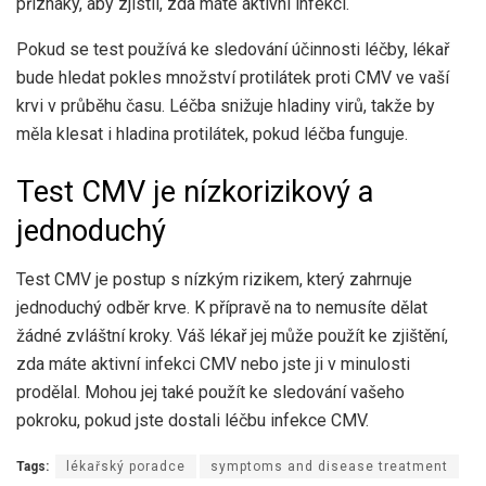
příznaky, aby zjistil, zda máte aktivní infekci.
Pokud se test používá ke sledování účinnosti léčby, lékař
bude hledat pokles množství protilátek proti CMV ve vaší
krvi v průběhu času. Léčba snižuje hladiny virů, takže by
měla klesat i hladina protilátek, pokud léčba funguje.
Test CMV je nízkorizikový a
jednoduchý
Test CMV je postup s nízkým rizikem, který zahrnuje
jednoduchý odběr krve. K přípravě na to nemusíte dělat
žádné zvláštní kroky. Váš lékař jej může použít ke zjištění,
zda máte aktivní infekci CMV nebo jste ji v minulosti
prodělal. Mohou jej také použít ke sledování vašeho
pokroku, pokud jste dostali léčbu infekce CMV.
Tags:
lékařský poradce
symptoms and disease treatment