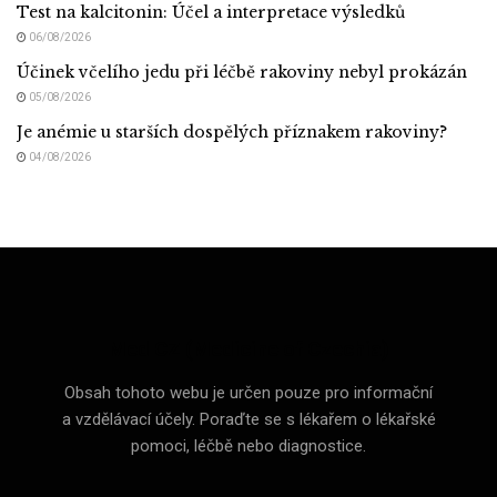
Test na kalcitonin: Účel a interpretace výsledků
06/08/2026
Účinek včelího jedu při léčbě rakoviny nebyl prokázán
05/08/2026
Je anémie u starších dospělých příznakem rakoviny?
04/08/2026
Med CZ (Medicine of Czechia)
Obsah tohoto webu je určen pouze pro informační
a vzdělávací účely. Poraďte se s lékařem o lékařské
pomoci, léčbě nebo diagnostice.