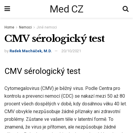
Med CZ
Home
Nemoci
Jiné nemoci
CMV sérologický test
by
Radek Macháček, M.D.
20/10/2021
CMV sérologický test
Cytomegalovirus (CMV) je běžný virus. Podle Centra pro
kontrolu a prevenci nemocí (CDC) se nakazí mezi
50 až 80
procent
všech dospělých v době, kdy dosáhnou věku 40 let.
CMV obvykle nezpůsobuje žádné příznaky ani zdravotní
problémy. Zůstane ve vašem těle v latentní formě. To
znamená, že virus je přítomen, ale nezpůsobuje žádné